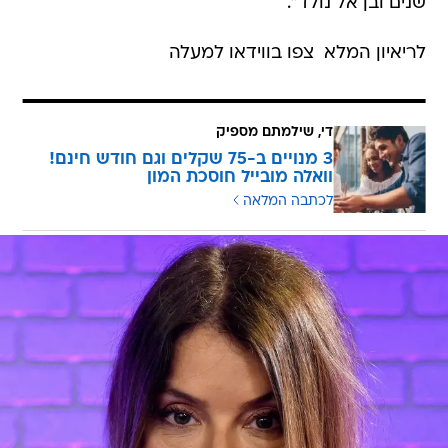
שנים ובן אל נולד".
לריאיון המלא  צפו בווידאו למעלה
די, שילמתם מספיק
3 מנויים ב-75 שקלים וגם חודש חינם!
וואלה מובייל חוסכת המון
לכתבה המלאה