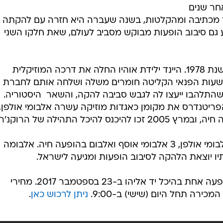
חר שנים
ד מכתיבה ומהקלטות, בשנה שעברה היא חזרה עם להקתה
Al", שאחריו הגיע גם סיבוב הופעות מבוקש מסביב לעולם, שאת חלקו השני
את הפריטנדרס ייסדה כריסי היינד בשנת 1978. היינד ילידת אוהיו החלה את דרכה המוזיקלית
אית מוזיקה בלונדון (1973), ובשעות הפנאי הקליטה חומרים משלה ושלחה אותם לחברת
התלהבו ייעצו לה לגבש סביבה להקה, והשאר  היסטוריה.
פריטנדרס את מקומן כאגדות מוזיקה עשרה אלבומי אולפן,
כל התהילה של הרוקנ'רול.
במהלך השנים הוציאה הלהקה 10 אלבומי אולפן, 3 אלבומי אוסף ואלבום בהופעה חיה. אלבומה
ו יוצאת הלהקה לסיבוב הופעות ומגיעה לישראל.
אל ישראל יגיעו בהפקת גד אורון להופעה אחת בהיכל יד אליהו ב-23 בספטמבר 2017. מחירי
ניתן לרכוש כאן
.