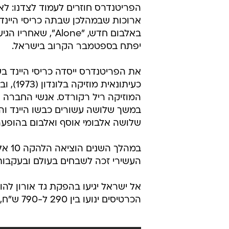
הפריטנדרס חוזרים לעמוד לצדנו: לא
ארוכות שבמהלכן שבתה כריסי היינ
באלבום חדש, "one
יפתח בספטמבר הקרוב בישראל.
כעיתונ
המוזיקה ריל רקורדס. אנשי החברה ש
במשך שלושה עשורים כבשו היינד וה
שלושה אלבומי אוסף ואלבום בהופעה חיה, ובמרץ 2005 זכו להיכנס להי
העשירי זכה לשבחים בעולם ובעקבותי
הכרטיסים ינועו בין 290 ל-790 ש"ח, המכירה תחל היום (שישי) ב-9:00.