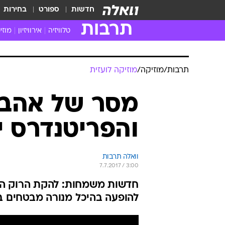
חדשות
ספורט
בחירות
תרבות
טלוויזיה
אירוויזיון
מוזי
חדשות הטלוויזיה
חדשו
ביקורת טלוויזיה
מוזי
תרבות
/
מוזיקה
/
מוזיקה לועזית
צפייה ישירה
מוזי
טלוויזיה ישראלית
קשוב
מסר של אהבה:
טלוויזיה מחו"ל
קורד
והפריטנדרס י
סדרות מומלצות
קליפי
האח הגדול
הופע
וואלה תרבות
7.7.2017 / 3:00
חדשות משמחות: להקת הרוק האה
להופעה בהיכל מנורה מבטחים ב-23 בספטמבר. כמה יעלו הכרטיס