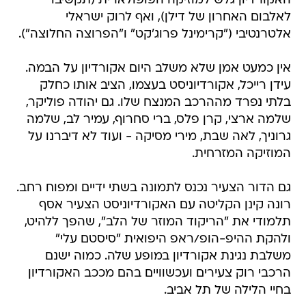
האקורדיון גלש למוזיקה הפופולארית (תקשיבו
לאלבום האחרון של דילן), ואף לרוק ישראלי
אלטרנטיבי ("קרימינל פרוג'קט" ו"הפרוצה החלוצה").
אין כמעט אמן שלא משלב היום אקורדיון על הבמה.
עידן רייכל, אקורדיוניסט בעצמו, הציב אותו כחלק
בלתי נפרד מההרכב המנצח שלו. גם יהודה פוליקר,
שלמה ארצי, קרן פלס, ברי סחרוף, עמיר לב, שלמה
גרוניך, לאה שבת, מירי מסיקה - ועוד לא דיברנו על
המוזיקה המזרחית.
גם הדור הצעיר נכנס לתמונה בשתי ידיים ומפוח רחב.
רונה קינן הקליטה עם האקורדיוניסט הצעיר אסף
תלמודי את "הריקוד המוזר של הלב", שהפך ללהיט,
ולהקת ההיפ-הופ/ראפ היפואית "סיסטם עלי"
משלבת נגינת אקורדיון במופע שלה. כמוה ישנם
הרכבי רוק צעירים ועכשוויים בהם מככב האקורדיון
בחיי הלילה של תל אביב.