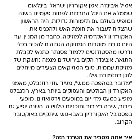
אמיל איבינדר, אמן אקורדיון ישראלי בינלאומי
שממלא את היכל התרבות לפחות פעמיים בשנה
ומופיע בעולם עם תזמורות גדולות, היה הראשון
שהצליח לעבור את חומת האש ולהכניס את
האקורדיון לאקדמיה למוזיקה, כחבר מן המניין. עד
היום סירבו מוסדות המוזיקה הגבוהים להכיר בכלי
ודרשו מהסטודנטים ללמוד פסנתר כתנאי לקבלת
התואר. איבינדר הקים בירושלים מגמה נחשקת של
מוזיקת עממית. טובי המוזיקאים הצעירים מייחלים
לנגן בתזמורת שלו.
"מדובר במהפכה ממש", מעיד עוזי רוזנבלט, מאמני
האקורדיון הבולטים והעסוקים ביותר בארץ. רוזנבלט
מופיע כמעט מדי יום במופעים וירטואוזים, מופעי
בידור, שירה בציבור ותוכניות טלוויזיה. השנה יופיע גם
בפסטיבל האקורדיון באבו-גוש שיתקיים באוקטובר
הקרוב.
איך אתה מסביר את הטרנד הזה?