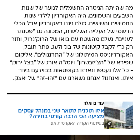
מה שהייתה הגיטרה החשמלית לנוער של שנות
השבעים והשמונים, היה האקורדיון לילדי שנות
החמישים והשישים. כולם ניגנו באקורדיון אבל הכלי
הרשמי של העלייה השלישית, המכונה גם "פסנתר
לעניים", נעלם מהשטח עם בואו של הרוק'נרול, וחזר
רק כדי לקבל קיטונות של בוז ולעג. פתר תובל,
האקורדיוניסט המיתולוגי של "התרנגולים", אליקום
שפירא של "הצ'יזבטרון" ויוסל'ה אורג של "בצל ירוק"
- כל אלו נעטפו ונארזו בקופסאות בבוידעם ביחד
איתו. ואנחנו? אנחנו נשארנו עם "זהו-זה" של יאצק.
עוד בוואלה
איזו תוכנית לתואר שני במנהל עסקים
מציעה הכי הרבה קורסי בחירה?
בשיתוף הקריה האקדמית אונו