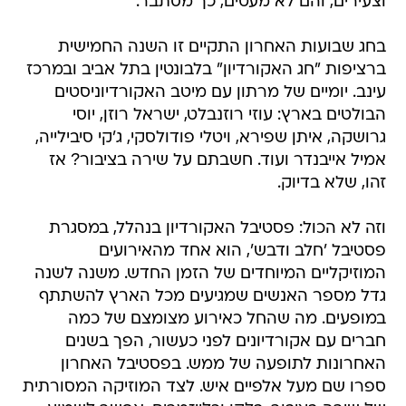
וצעירים, והם לא מעטים, כך מסתבר.
בחג שבועות האחרון התקיים זו השנה החמישית
ברציפות "חג האקורדיון" בלבונטין בתל אביב ובמרכז
עינב. יומיים של מרתון עם מיטב האקורדיוניסטים
הבולטים בארץ: עוזי רוזנבלט, ישראל רוזן, יוסי
גרושקה, איתן שפירא, ויטלי פודולסקי, ג'קי סיבילייה,
אמיל אייבנדר ועוד. חשבתם על שירה בציבור? אז
זהו, שלא בדיוק.
וזה לא הכול: פסטיבל האקורדיון בנהלל, במסגרת
פסטיבל 'חלב ודבש', הוא אחד מהאירועים
המוזיקליים המיוחדים של הזמן החדש. משנה לשנה
גדל מספר האנשים שמגיעים מכל הארץ להשתתף
במופעים. מה שהחל כאירוע מצומצם של כמה
חברים עם אקורדיונים לפני כעשור, הפך בשנים
האחרונות לתופעה של ממש. בפסטיבל האחרון
ספרו שם מעל אלפיים איש. לצד המוזיקה המסורתית