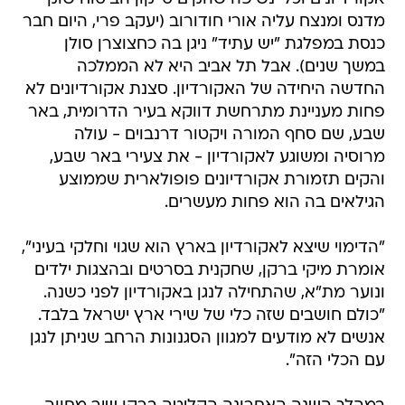
מדנס ומנצח עליה אורי חודורוב (יעקב פרי, היום חבר
כנסת במפלגת "יש עתיד" ניגן בה כחצוצרן סולן
במשך שנים). אבל תל אביב היא לא הממלכה
החדשה היחידה של האקורדיון. סצנת אקורדיונים לא
פחות מעניינת מתרחשת דווקא בעיר הדרומית, באר
שבע, שם סחף המורה ויקטור דרנבוים - עולה
מרוסיה ומשוגע לאקורדיון - את צעירי באר שבע,
והקים תזמורת אקורדיונים פופולארית שממוצע
הגילאים בה הוא פחות מעשרים.
"הדימוי שיצא לאקורדיון בארץ הוא שגוי וחלקי בעיני",
אומרת מיקי ברקן, שחקנית בסרטים ובהצגות ילדים
ונוער מת"א, שהתחילה לנגן באקורדיון לפני כשנה.
"כולם חושבים שזה כלי של שירי ארץ ישראל בלבד.
אנשים לא מודעים למגוון הסגנונות הרחב שניתן לנגן
עם הכלי הזה".