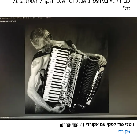
עם די ג'יי במופעי ג'אנגל וטראנס והקהל השתגע על
זה".
/
ויטלי פודולסקי עם אקורדיון
ג'קי סררו
אקורדיון