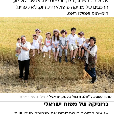
של שירה בציבור, בלקן וכלייזמרים, אפשר לשמוע
הרכבים של מוזיקה פופולארית, רוק, ג'אז, פרינג',
היפ-הופ ואפילו ראפ.
/
מתוך פסטיבל "חלב ודבש" בעמק יזראעל
צילום: עמרי אילת
כרוניקה של מפוח ישראלי
אז איך המומחים מסבירים את הנהירה העכשווית