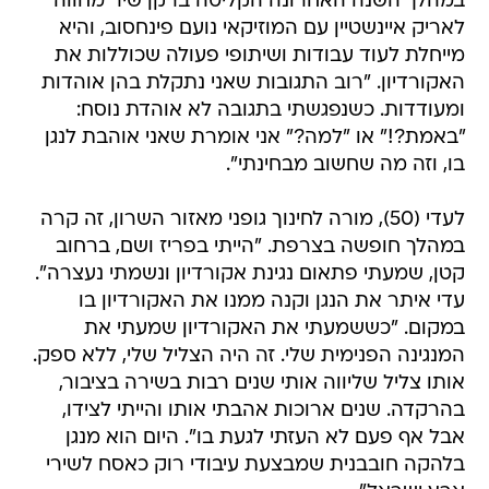
במהלך השנה האחרונה הקליטה ברקן שיר מחווה
לאריק איינשטיין עם המוזיקאי נועם פינחסוב, והיא
מייחלת לעוד עבודות ושיתופי פעולה שכוללות את
האקורדיון. "רוב התגובות שאני נתקלת בהן אוהדות
ומעודדות. כשנפגשתי בתגובה לא אוהדת נוסח:
"באמת?!" או "למה?" אני אומרת שאני אוהבת לנגן
בו, וזה מה שחשוב מבחינתי".
לעדי (50), מורה לחינוך גופני מאזור השרון, זה קרה
במהלך חופשה בצרפת. "הייתי בפריז ושם, ברחוב
קטן, שמעתי פתאום נגינת אקורדיון ונשמתי נעצרה".
עדי איתר את הנגן וקנה ממנו את האקורדיון בו
במקום. "כששמעתי את האקורדיון שמעתי את
המנגינה הפנימית שלי. זה היה הצליל שלי, ללא ספק.
אותו צליל שליווה אותי שנים רבות בשירה בציבור,
בהרקדה. שנים ארוכות אהבתי אותו והייתי לצידו,
אבל אף פעם לא העזתי לגעת בו". היום הוא מנגן
בלהקה חובבנית שמבצעת עיבודי רוק כאסח לשירי