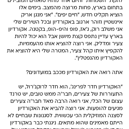
להקת "השמחות" והיום אחד מהוירטואוזים המובילים
בתחום בארץ, פחות מרוצה מהמצב. בימים אלו
הוציא תקליט חדש, "חיים יפים". "אני מנגן אריק
איינשטיין וזוהר ארגוב באקורדיון ובכל השירים שלי
אני משלב רוק, ג'אז, פופ והיפ-הופ, בקטנה. אקורדיון
בארץ עדיין נתפס קצת מיושן אבל הוא יכול להיות
צעיר ומדליק. אני רוצה להוציא אותו מהעממיות,
להקפיץ איתו קהל צעיר, המטרה שלי היא להוציא את
האקורדיון מהנפטלין".
אתה רואה את האקורדיון מככב במועדונים?
"האקורדיון חדר לפרינג', הוא חדר לרוקנ'רול, יש
התעוררות של צעירים, חבר'ה ממש טובים, יש טרנד
עצום של הכלי, אני רואה הרבה מאד חבר'ה צעירים
מגיעים להופעות. אני רוצה להביא את האקורדיון
לסצנה המוזיקלית הכי עכשווית. לסגנונות שבחיים לא
הייתם מאמינים שהוא מתאים. ניגנתי כבר באקורדיון