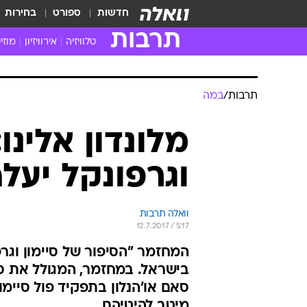
חדשות
ספורט
בחירות
תרבות
טלוויזיה
אירוויזיון
מוזי
חדשות הטלוויזיה
חדשו
ביקורת טלוויזיה
מוזי
צפייה ישירה
מוזי
טלוויזיה ישראלית
קשוב
טלוויזיה מחו"ל
קורד
סדרות מומלצות
קליפי
האח הגדול
הופע
תרבות
/
במה
מלונדון אלינו