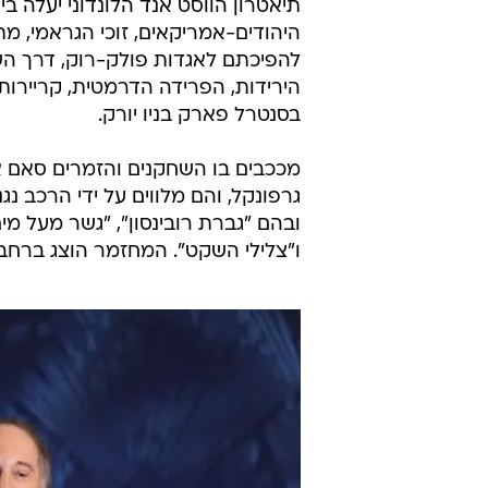
/
"הסיפור של סיימון וגרפונקל"
מערכת וואלה,
המחזמר "הסיפור של סיימון וגרפונק
תיאטרון הווסט אנד הלונדוני יעלה 
היהודים-אמריקאים, זוכי הגראמי, מת
בסנטרל פארק בניו יורק.
מככבים בו השחקנים והזמרים סאם או
גרפונקל, והם מלווים על ידי הרכב נג
ו"צלילי השקט". המחזמר הוצג ברחבי 