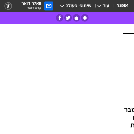
וואלה דואר
אופנה
עוד
שיתופי פעולה
קרא דואר
רים
פרות