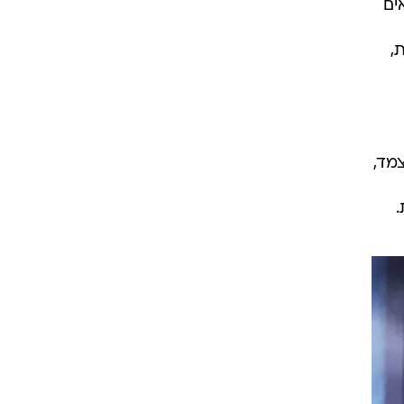
ים
' וה-70', העליות,
צמד,
.