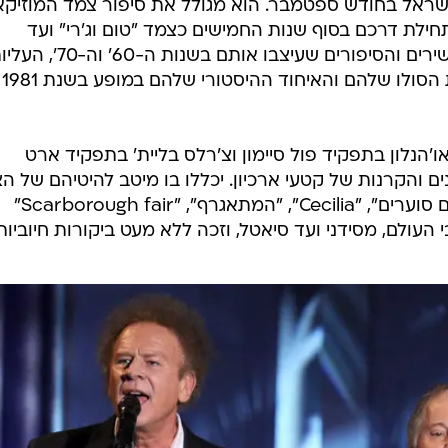
 צילום מסך
ל" של
בישראל בחודש ספטמבר. הוא מגולל את סיפור צמד המוזיקא
חילת דרכם בסוף שנות החמישים כצמד "טום וג'רי" ועד
להפיכתם לאגדות פולק-רוק, דרך השירים והסיפורים שעיצבו אותם בשנות ה-60
הירידות, הפרידה הדרמטית, קריירות הסולו שלהם והאיחוד ההיסטורי שלהם במופע בשנת 1981
'הנלון בתפקיד פול סיימון וצ'רלס בליית' בתפקיד ארט
נים והקרנות של קטעי ארכיון. יכללו בו מיטב להיטיהם של ה
ובהם "גברת רובינסון", "גשר מעל מים סוערים", "Cecilia", "המתאגרף", "Scarborough fair"
העולם, מסידני ועד סיאטל, וזכה ללא מעט ביקורות חיוביות