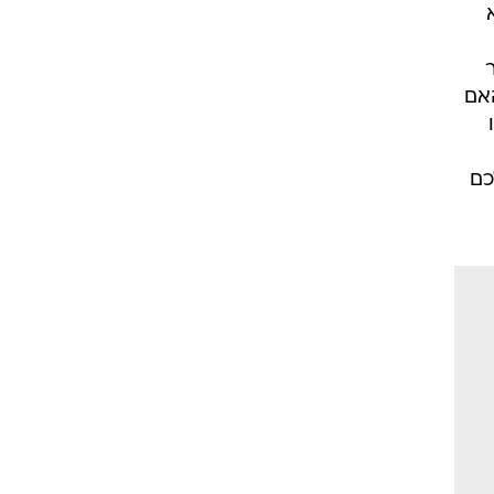
האם
כם