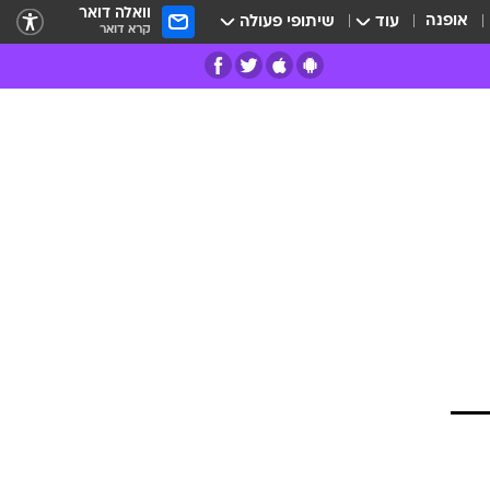
וואלה דואר
אופנה
עוד
שיתופי פעולה
קרא דואר
רים
פרות