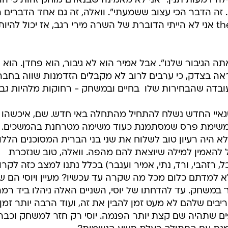
ילה דמעות תנין: "אני לא מאמינה שבנאדם מוחק זהות כי הו
. זה הדבר הכי עצוב ששמעתי". וואלה, זה גם אחד הדברים ה
עצובים שאני שמעתי. אבל then again אני לא הייתי הדוברת של השרה מירי רגב, אז יכול להיות
תה הגיבור שלנו". אבל אמיר הוא לא גיבור, הוא פחדן. הוא
ראה בצדק, כי ערבים לרוב לא מקבלים הזדמנות שווה בחב
בדה שהבחירות שלו  בחיים ובמשחק - רחוקות מלהיות גבו
גאיי החדש נשלח להתחיל מהתחלה באי חדש. שם, איכשהו
בט במשימת פרס שמסתמנת כעוד משימה מטרחנת בהמשכים.
א היה רעיון טוב לשלוח את שני בני הברית המסוכנים הללו
להאמין למילה שיוצאת להם מהפה. וואלה, טוב שנזכרת
, רזהבי, ורד, נתי, אמיר וענבר) בכלל נתנו למצב כזה לקרו
א למדתם כלום מכל מה שקרה עד עכשיו? מעיין ויוסי הם שנ
במשחק. עד להדחתו של יוסי, השניים האלה ניהלו ביד רמ
יבים שלהם לא מעט זמן להבין את זה, ועוד הרבה יותר זמן
ים שתהיה שם קצת יותר הפנמה. יוסי רק חזר למשחק וכבר