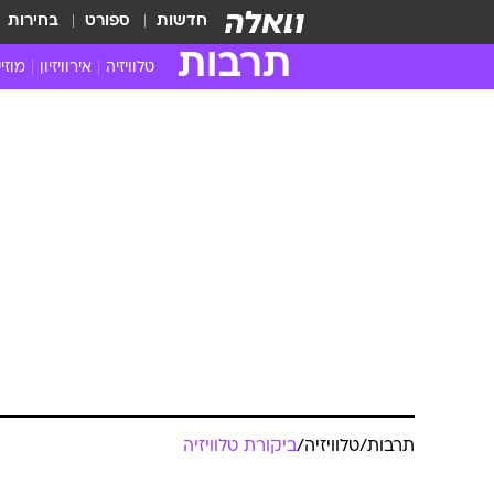
חדשות
ספורט
בחירות
תרבות
טלוויזיה
אירוויזיון
מוזי
חדשות הטלוויזיה
חדשו
ביקורת טלוויזיה
מוזי
צפייה ישירה
מוזי
טלוויזיה ישראלית
קשוב
טלוויזיה מחו"ל
קורד
סדרות מומלצות
קליפי
האח הגדול
הופע
תרבות
/
טלוויזיה
/
ביקורת טלוויזיה