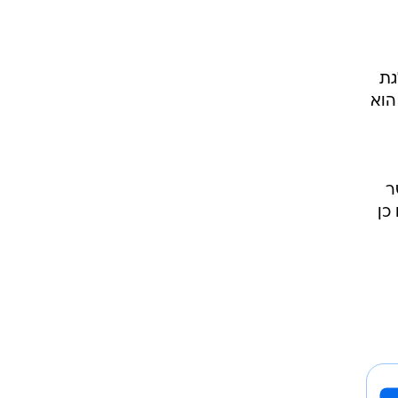
גת
הוא
ר
כן