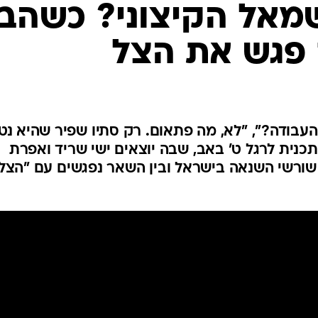
מאל הקיצוני? כשהבן
 פגש את הצל
העבודה?", "לא, מה פתאום. רק סתיו שפיר שהיא נט
 שם": הערב תשודר ב'כאן 11' תכנית לרגל ט' באב, שבה יוצאים ישי שריד ואפרת
ורשי השנאה בישראל ובין השאר נפגשים עם "הצל"