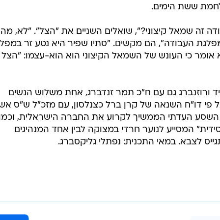
ה זה שמאל קיצוני?", שואלים השניים את "הצל". "לא, מה
מפלגת העבודה", הם מקשים. "סתיו שפיר היא נטע זר במפל
 אומר כי העונש של השמאל הקיצוני הוא הוא-עצמו: "הצל 
ד ורוזנברג גם עם ח"כ תמר זנדברג, אחת משלוש הנשים
 פי דו"ח השנאה של קרן ברל כצנלסון, עם מזכ"ל ש"ס אש
 השסע העדתי הממשיך לקרוע את החברה הישראלית, וכמו 
ידית" המסייע לנוער חרדי במצוקה לבין אחד המנהיגים
יס לצבא. במאי התכנית: נפתלי גליקסברג.