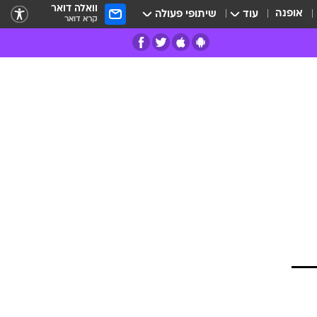
וואלה דואר
אופנה
עוד
שיתופי פעולה
קרא דואר
רים
פרות