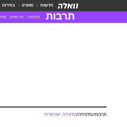
חדשות
ספורט
בחירות
תרבות
טלוויזיה
אירוויזיון
מוזי
חדשות הטלוויזיה
חדשו
ביקורת טלוויזיה
מוזי
צפייה ישירה
מוזי
טלוויזיה ישראלית
קשוב
טלוויזיה מחו"ל
קורד
סדרות מומלצות
קליפי
האח הגדול
הופע
תרבות
/
טלוויזיה
/
טלוויזיה ישראלית