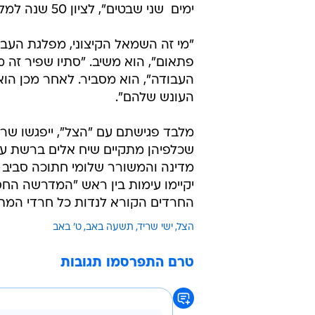
ימים  שני שבטים", לציון 50 שנה למלחמת ששת הימים.
"מי זה השמאל הקיצוני, מפלגת העבוד
פתאום", הוא משיב. "סתיו שפיר זה 
העבודה", הוא מסביר. לאחר מכן הוא
העונש שלהם".
מלבד פגישתם עם "הצל", ייפגשו שרי
שכלפיהן מתקיים שיח אלים ברשת על
מדינה והמשורר שלומי חתוכה סביב
יקיימו עימות בין ראש "המדרשה החס
החרדים הקורא לנדות כל חרדי המתגי
הצל
ישי שריד
תשעה באב
ט' באב
טרם התפרסמו תגובות