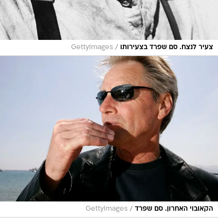
/
צעיר לנצח. סם שפרד בצעירותו
GettyImages
/
הקאובוי האחרון. סם שפרד
GettyImages