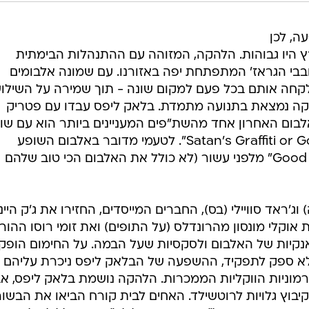
ה, לכן
 היו גבוהות. הלהקה, המזוהה עם ההתנהלות הבימתית
בי הגראז' המתפתחת יפה באזורנו. עם שמונה אלבומים
לקחה אותם בכל פעם למקום שונה - תוך שמירה על השילו
קה נמצאת בתנועה מתמדת. בלאק ליפס עבדו עם פטריק
אלבום האחרון אחד מהשת"פים המעניינים ביותר הוא עם שון
לנון, שהוליד את האלבום "?Satan's Graffiti or God's Art". לטעמי מדובר באלבום השופע
והמהודק ביותר מאז "Good Bad Not Evil" מלפני עשור (לא כולל את האלבום הכי טוב שלהם
'ראד סוויילי (בס), החברים המייסדים, החזירו את ג'ק היינ
200, וצירפו גם את אוקלי מונסון מהרונדלס (על התופים) ואת זומי רוסו ההו
אנקיות של האלבום ולסקסיות שעל הבמה. על החימום הופק
א ספק לתפקיד, ההשפעה של הבלאק ליפס ניכרת עליהם
רמוניות הווקליות הממכרות. הלהקה נושמת בלאק ליפס, א
 קיבוץ גלויות לרוטשילד. האחים לבית קורח הביאו את הבשו