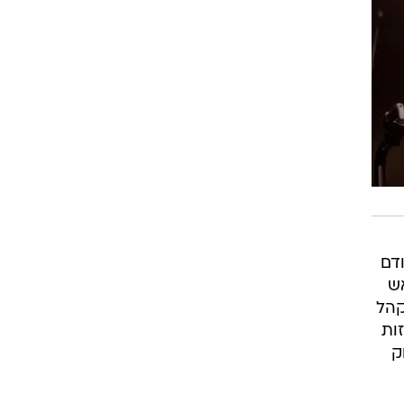
דם
אש
קהל
ות
ק