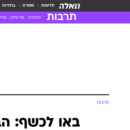
חדשות
ספורט
בחירות
תרבות
טלוויזיה
אירוויזיון
מוזי
חדשות הטלוויזיה
חדשו
ביקורת טלוויזיה
מוזי
צפייה ישירה
מוזי
טלוויזיה ישראלית
קשוב
טלוויזיה מחו"ל
קורד
סדרות מומלצות
קליפי
האח הגדול
הופע
תרבות
באו לכשף: הב