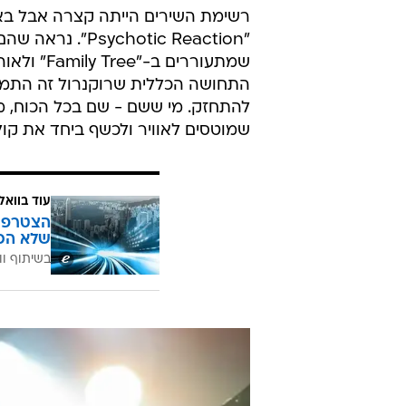
רשימת השירים הייתה קצרה אבל באה
"hotic Reaction
התחושה הכללית שרוקנרול זה התמתחו
להתחזק. מי ששם - שם בכל הכוח, מסנ
שמוטסים לאוויר ולכשף ביחד את קול (אלכסנדר) ב-"h
עוד בוואל
הצטרפו 
שלא הכ
בשיתוף וו