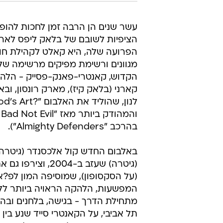
עשר שנים הן הרבה זמן לחכות להופע
הציפיות לשובם של בלאק ליפס לארץ
הפרועה שלה, היא קאלט לקהילת חוב
מגוונים ורשימת מפיקים מרשימה ש
הקדוש, קאנטרי-פאנק-פסייק - הלה
קארני (בלאק קיז), מארק רונסון, וב
בהרכב "Almighty Defenders").
באלבום החדש קול אלכסנדר (גיטרה) וג
(גיטרה) שעזב ב-4
(על הסקסופון), שמוסיפה המון לפ?
המפשעות, הלהקה הראויה ביותר לל
מתחילת הדרך - בגישה, בלחנים ובה
תל אביבי, על הקאנטרי סייד שנע בין