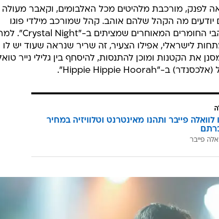
 לפנק, מורכבת מלהיטים מכל האלבומים, וקאבר מעולה 
Psyc". נראה שהם יודעים מה הקהל שלהם אוהב. קהל שמורכב מילדי פוגו
שמתעוררים ב-"Family Tree" ולאוהבי החומרים המאוחרים שמציתי
ת לישראלי, אפילו הצעיר, זה שריר שנראה שעוד יש לו סי
ן את הקטנות ומוכן להתנסות, להיסחף בין גלילי נייר טוא
Hippie Hippie Hoora".
ה
לוואלה פייבר ותהנו מאינטרנט וטלוויזיה במחיר
רתם
אלה פייבר