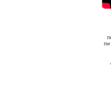
ת
 את