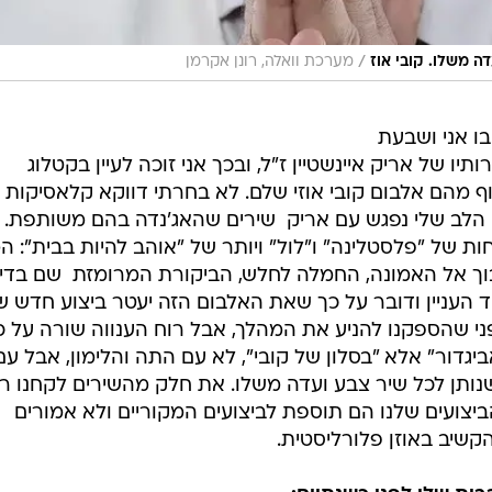
/
ה משלו. קובי אוז
מערכת וואלה, רונן אקרמן
בו אני ושבעת
ו של אריק איינשטיין ז"ל, ובכך אני זוכה לעיין בקטלוג
 מהם אלבום קובי אוזי שלם. לא בחרתי דווקא קלאסיקות א
הלב שלי נפגש עם אריק  שירים שהאג'נדה בהם משותפת.
ת של "פלסטלינה" ו"לול" ויותר של "אוהב להיות בבית": ה
 אל האמונה, החמלה לחלש, הביקורת המרומזת  שם בדיו
ד העניין ודובר על כך שאת האלבום הזה יעטר ביצוע חדש ש
פני שהספקנו להניע את המהלך, אבל רוח הענווה שורה על כ
דור" אלא "בסלון של קובי", לא עם התה והלימון, אבל עם
שנותן לכל שיר צבע ועדה משלו. את חלק מהשירים לקחנו ר
יצועים שלנו הם תוספת לביצועים המקוריים ולא אמורים
קשיב באוזן פלורליסטית.