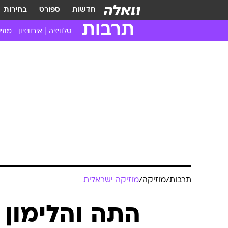
חדשות
ספורט
בחירות
תרבות
טלוויזיה
אירוויזיון
מוזי
חדשות הטלוויזיה
חדשו
ביקורת טלוויזיה
מוזי
צפייה ישירה
מוזי
טלוויזיה ישראלית
קשוב
טלוויזיה מחו"ל
קורד
סדרות מומלצות
קליפי
האח הגדול
הופע
תרבות
/
מוזיקה
/
מוזיקה ישראלית
התה והלימון 