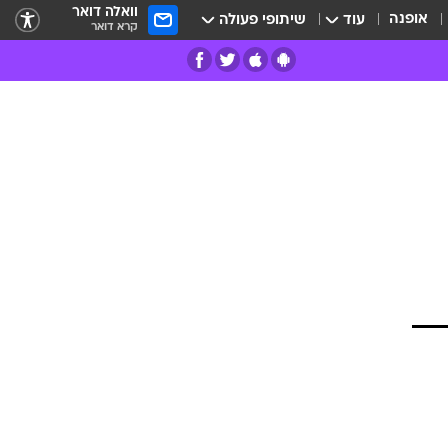
וואלה דואר
אופנה
עוד
שיתופי פעולה
קרא דואר
רים
פרות