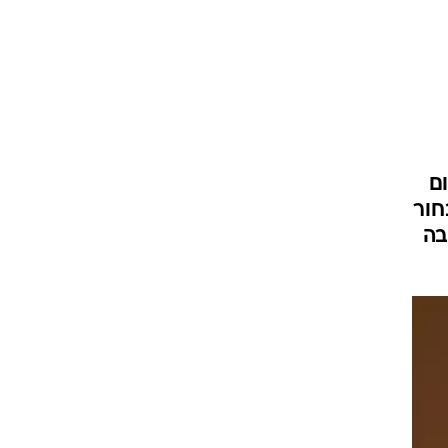
ם
חור
בה