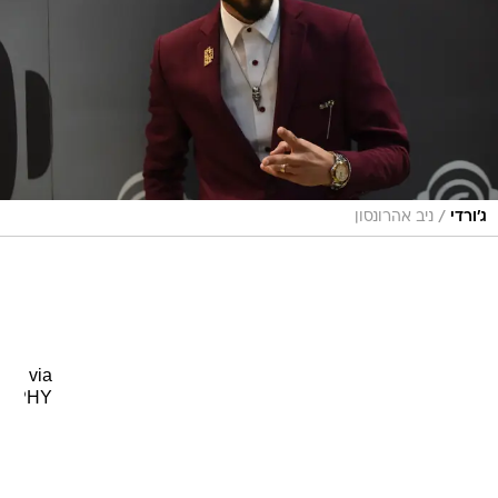
/
ג'ורדי
ניב אהרונסון
via
GIPHY