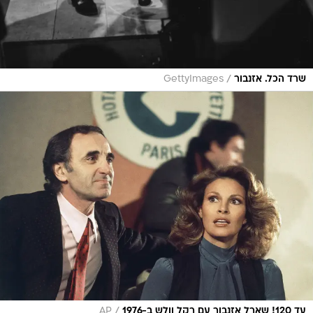
/
שרד הכל. אזנבור
GettyImages
/
עד 120! שארל אזנבור עם רקל וולש ב-1976
AP