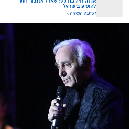
אגדה חיה בת 93: שארל אזנבור חוזר
להופיע בישראל
לכתבה המלאה