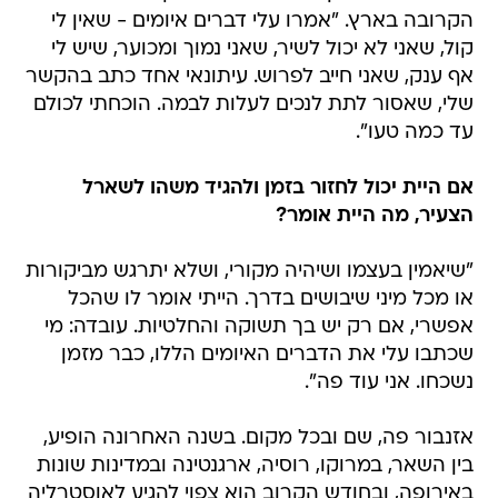
הקרובה בארץ. "אמרו עלי דברים איומים - שאין לי
קול, שאני לא יכול לשיר, שאני נמוך ומכוער, שיש לי
אף ענק, שאני חייב לפרוש. עיתונאי אחד כתב בהקשר
שלי, שאסור לתת לנכים לעלות לבמה. הוכחתי לכולם
עד כמה טעו".
אם היית יכול לחזור בזמן ולהגיד משהו לשארל
הצעיר, מה היית אומר?
"שיאמין בעצמו ושיהיה מקורי, ושלא יתרגש מביקורות
או מכל מיני שיבושים בדרך. הייתי אומר לו שהכל
אפשרי, אם רק יש בך תשוקה והחלטיות. עובדה: מי
שכתבו עלי את הדברים האיומים הללו, כבר מזמן
נשכחו. אני עוד פה".
אזנבור פה, שם ובכל מקום. בשנה האחרונה הופיע,
בין השאר, במרוקו, רוסיה, ארגנטינה ובמדינות שונות
באירופה, ובחודש הקרוב הוא צפוי להגיע לאוסטרליה