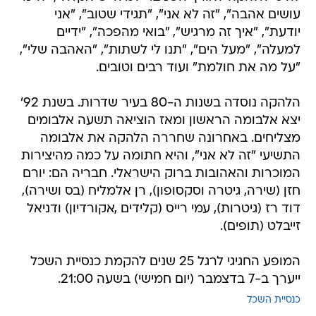
עושים אהבה", "זה לא אני", "תגידי שטוב", "אני
יודעת", "איך זה מרגיש", "בואי מהפכה", "ידיים
למעלה", "מעל הים", "תנו לי לשתות", "האהבה שלי",
"על מה את חולמת" ועוד רבים וטובים.
הלהקה נוסדה בשנות ה-80 בעיר שדרות. בשנת 92'
יצא אלבומה הראשון ומאז הוציאה תשעה אלבומים
מצליחים. באחרונה שחררה הלהקה את אלבומה
התשיעי "זה לא אני", והיא חתומה על כמה מהיצירות
המוכרות והאהובות ברוק הישראלי. חבריה הם: יורם
חזן (שירה, גיטרה וסקסופון), רן אלמליח (בס ושירה),
דוד רז (גיטרות), עמי רייס (קלידים ,אקורדיון) ודניאל
זייבלט (תופים).
המופע החגיגי לרגל 25 שנים להקמת כנסיית השכל
ייערך ב-7 בדצמבר (יום חמישי) בשעה 21:00.
כנסיית השכל