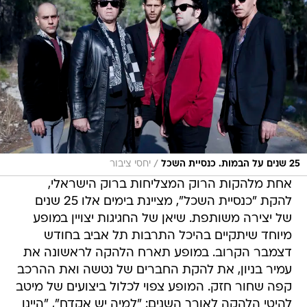
/
25 שנים על הבמות. כנסיית השכל
יחסי ציבור
אחת מלהקות הרוק המצליחות ברוק הישראלי,
להקת "כנסיית השכל", מציינת בימים אלו 25 שנים
של יצירה משותפת. שיאן של החגיגות יצויין במופע
מיוחד שיתקיים בהיכל התרבות תל אביב בחודש
דצמבר הקרוב. במופע תארח הלהקה לראשונה את
עמיר בניון, את להקת החברים של נטשה ואת ההרכב
קפה שחור חזק. המופע צפוי לכלול ביצועים של מיטב
להיטי הלהקה לאורך השנים: "למיה יש אקדח", "היינו