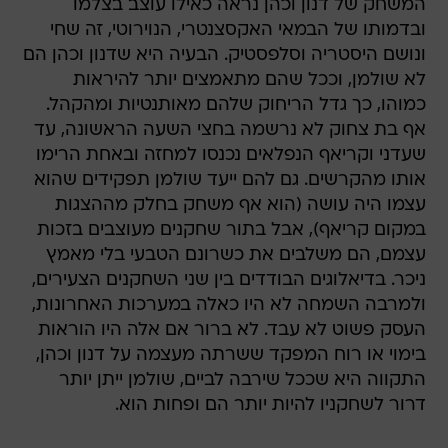
המשחק של דנון וכהן נראה כאילו עוצב בצלמו
ובדמותו של הבמאי האקסצנטרי, הנוירוטי, זה שחי
ונושם היסטריה וסלפסטיק. הבעיה היא שדנון וכהן הם
לא שולמן, וככל שהם מתאמצים יותר להיראות
כמוהו, כך גדל הריחוק שלהם מאותנטיות ומהקהל.
אף בת צחוק לא נרשמה בחצי השעה הראשונה, עד
שעדני וקריאף הנפלאים נכנסו למחזה ובאחת הרימו
אותו מהקרשים. גם להם ייעד שולמן תפקידים שהוא
עצמו היה עושה (הוא אף משחק בחלק מההצגות
במקום קריאף), אבל בתור שחקנים מעוצבים בזכות
עצמם, הם משלבים את כשרונם הטבעי בלי מאמץ
ניכר. בדיאלוגים הבודדים בין שני השחקנים הצעירים,
ולמרבה השמחה לא היו כאלה במערכות האחרונות,
העסק פשוט לא עבד. לא ברור אם אלה היו הוראות
בימוי או רוח המפקד ששרתה מעצמה על דנון וכהן,
התקווה היא שככל שירבה לביים, שולמן ייתן יותר
דרור לשחקניו להיות יותר הם ופחות הוא.