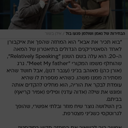
/
הבחירות של נאמן ושולמן פגעו בול
אילן בשור
"בוא תכיר את אבא" הוא המחזה שהפך את אייקבורן
לאחד הסאטיריקנים הגדולים בתיאטרון של המאה
ה-20. הוא עלה בשם השנון "Relatively Speaking",
שהוחלף משמו המקורי "Meet My father". גרג
(אורן כהן) מאוהב בג'יני (ענבר דנון), אבל חושד שהיא
מסתירה ממנו משהו. כשהיא מספרת לו שהיא
עומדת לבקר את הוריה, הוא מחליט להקדים אותה
ופוגש את שילה (אדוה עדני) ופיליפ (אמיר קריאף)
בביתם.
בין השלושה נוצר שיח מוזר ובלתי אפשרי, שהופך
לגרוטקסי כשג'יני מצטרפת.