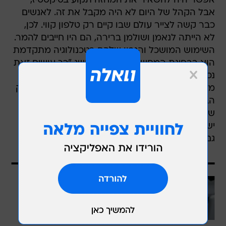
אפשר היה להשאיר את המחזה תקוע בסיקסטיז,
אבל הקהל של היום לא היה מקבל את זה. לאנשים
כבר קשה לצייר עולם שבו קיים רק טלפון קווי. לכן,
לא הייתה לנאמן ושולמן ברירה, הם היו חייבים להמר.
השימוש המושכל והנבון שלהם בטכנולוגיה מתקדמת
הוא בבחינת המחשה מופתית למושג "כך עושים זאת
נכון". כל בחירה שלהם מוקפדת, ולא רק שאינה
מזיקה, היא גם מרוממת את העלילה ותורמת לצחוק
הבריא בקהל, וכל זאת על רקע התפאורה הנפלאה
של נטע הקר. עד כאן הכול טוב, אלא שלמחזה הזה
יש נקודת תורפה, וכמו באספקטים המוצלחים יותר,
גם היא שייכת לשולמן.
עוד בוואלה
שוקלים לקחת הלוואה אך מפחדים?
המדריך לצעדים פיננסים חכמים
בשיתוף הפניקס