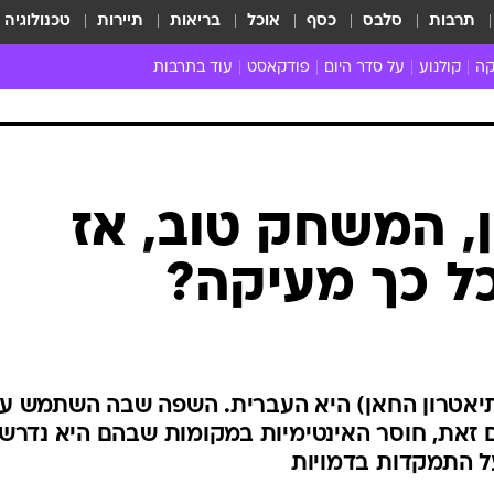
תרבות
סלבס
כסף
אוכל
בריאות
תיירות
טכנולוגיה
קה
קולנוע
על סדר היום
פודקאסט
עוד בתרבות
ת המוזיקה
מדיה
ביקורת סרטים
ספרות
ביקורת ספ
קה ישראלית
חדשות הקולנוע
במה
תיאטרון
חדשות הס
קה לועזית
טריילרים
אמנות
פרק ראשון
 מאוד
פרינג'
ן, המשחק טוב, אז
רוי
הופעות חיות
ל כך מעיקה?
ם וסינגלים
חמש המלצות - ואזהרה
ות חיות
כל הכתבות
30 שנה לחברים
כתבו לנו
תיאטרון החאן) היא העברית. השפה שבה השתמש עגנ
עם זאת, חוסר האינטימיות במקומות שבהם היא נדרש
ל התמקדות בדמויות