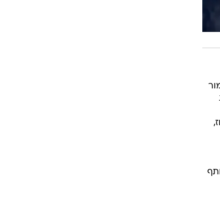
ור
,
תף