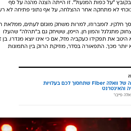
בקובץ "על כפות המנעול". זו הייתה הצגה מהנה על סף
כחי לא מתחקה אחר ההצלחה, על אף נתוני פתיחה לא רעי
ך חלקיו. לומברוזו, למרות משחק מוגזם לעתים, ממלאת ה
חוק מתגלגל והמון חן. היימן, ששיחק גם ב"תהלה" שהעלו
דברג בחאן ב-2012, ממלא היטב את תפקידו כעקביה מזל, אם כי אינו יוצא מגדרו. בן
 יותר מכך. התפאורה בסדר, מוזיקת הרוק בין התמונות
ה
המהפכה של וואלה Fiber שתחסוך לכם בעלויות
יה והאינטרנט
אלה פייבר