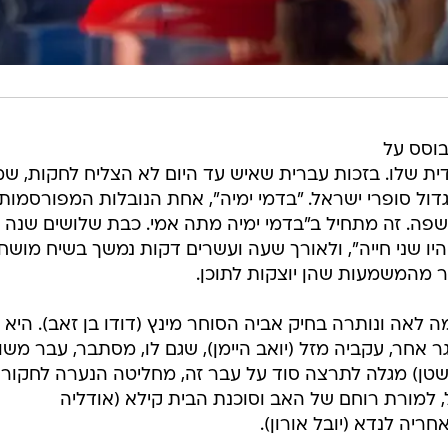
וסס על
דית שלו. בזכות עברית שאיש עד היום לא הצליח לחקות, שמ
גדול סופרי ישראל. "בדמי ימיה", אחת הנובלות המפורסמות
פה. זה מתחיל ב"בדמי ימיה מתה אמי. כבת שלושים שנה
יו שני חייה", ולאורך שעה ועשרים דקות נמשך בשיח מושחז
ר מהמשמעות שהן יוצקות לתוכן.
 לאה ונותרה בחיק אביה הסוחר מינץ (דודו בן זאב). היא
אחר, עקביה מזל (יואב היימן), שגם לו, מסתבר, עבר משו
פשטן) מגלה לתרצה סוד על עבר זה, מחליטה הנערה לחקור
 למורת רוחם של האב וסוכנת הבית קילא (אודליה
יה לנדא (יובל אורון).