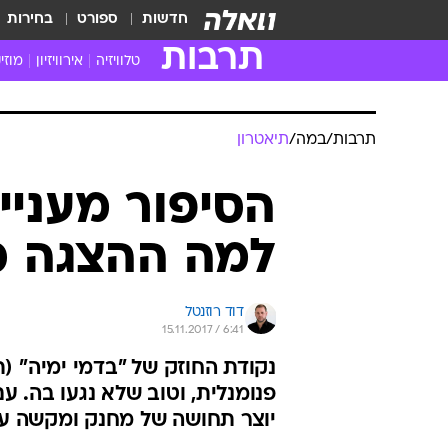
חדשות
ספורט
בחירות
תרבות
טלוויזיה
אירוויזיון
מוזי
חדשות הטלוויזיה
חדשו
ביקורת טלוויזיה
מוזי
תרבות
/
במה
/
תיאטרון
צפייה ישירה
מוזי
טלוויזיה ישראלית
קשוב
הסיפור מעניי
טלוויזיה מחו"ל
קורד
למה ההצגה כ
סדרות מומלצות
קליפי
האח הגדול
הופע
דוד רוזנטל
15.11.2017 / 6:41
נקודת החוזק של "בדמי ימיה" (
פנומנלית, וטוב שלא נגעו בה. 
יוצר תחושה של מחנק ומקשה ע