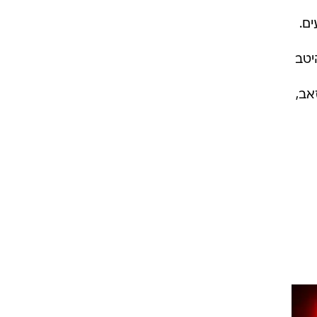
ם.
יטב
 זאב,