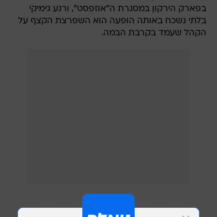
בפארק הירקון במסגרת ה"אוזפסט", ורגע גימיקי
בלתי נשכח באותה הופעה הוא השפרצת הקצף על
הקהל שעמד בקרבת הבמה.