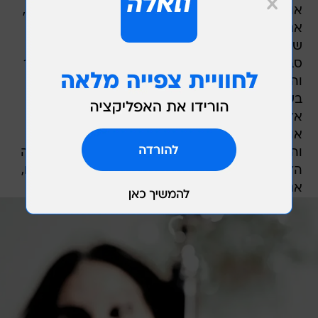
אוסבורן נולד בשם ג'ון מייקל אוסבורן, בברמינגהאם,
אנגליה, לפני 68 שנה. הוא פרץ לתודעה בתחילת
שנות השבעים כסולן להקת ההבי-מטאל בלק
סבאת', הנחשבת לאחת הלהקות שייסדו את הז'אנר
והשפיעו עליו יותר מכל. אוסבורן פוטר מהלהקה
בשנת 1979 ויצא לקריירת סולו, במהלכה הוציא 11
אלבומי אולפן. בשנת 1998 התאחדה הלהקה עם
אוסבורן, המשיכה להופיע איתו עד שנת 2006,
והתאחדה איתו שוב בנובמבר 2011. בפברואר השנה
הלהקה קיימה את הופעתה האחרונה, בברמינגהאם,
אנגליה.