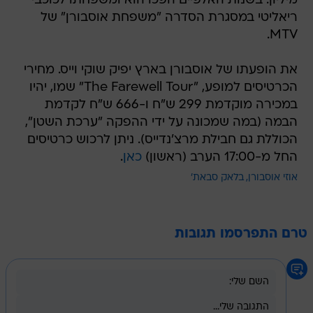
מיליון. בשנות האלפיים הפכו הוא ומשפחתו לכוכבי
ריאליטי במסגרת הסדרה "משפחת אוסבורן" של
MTV.
את הופעתו של אוסבורן בארץ יפיק שוקי וייס. מחירי
הכרטיסים למופע, "The Farewell Tour" שמו, יהיו
במכירה מוקדמת 299 ש"ח ו-666 ש"ח לקדמת
הבמה (במה שמכונה על ידי ההפקה "ערכת השטן",
הכוללת גם חבילת מרצ'נדייס). ניתן לרכוש כרטיסים
החל מ-17:00 הערב (ראשון)
כאן
.
אוזי אוסבורן
בלאק סבאת'
טרם התפרסמו תגובות