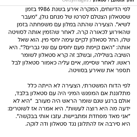
/
הולך ומסתבך? סטאלון
GettyImages
לפי הדיווחים, המקרה אירע בשנת 1986 בזמן
שסטאלון הצטלם לסרטו של מנחם גולן, "מעבר
לשיא". הצעירה שהתה במלון עם משפחתה בזמן
שהאירוע לכאורה קרה. לאחר שהזמין אותה לסוויטה
שלו, החל סטאלון לקיים עימה יחסי מין. הוא שאל
אותה: "האם קיימת פעם יחסים עם שני גברים?". היא
השיבה בשלילה, ובשלב זה קרא סטאלון לשומר
ראשו. לאחר שסיימו, איים עליה כאמור סטאלון לבל
תספר את שאירע בסוויטה.
לפי הדוח המשטרתי, הצעירה לא הייתה כלל
מתלוננת אם המפגש המיני היה עם סטאלון בלבד,
אולם ברגע שגם שומר הראש היה מעורב  "היא לא
ידעה מה היא רוצה לעשות". היא אמרה אז לשוטרים:
"אני מאד מפחדת ומתביישת. עזבו אותי בבקשה".
היא סירבה אז להתלונן נגד סטאלון ודה לוקה.