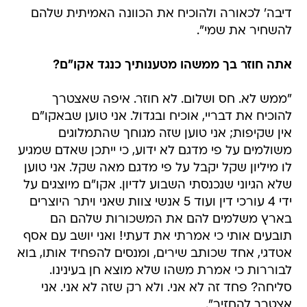
דיבה' לכאורה ולהוכיח את הכוונה האמיתית שלהם
להשחיר את שמי".
אתה חוזר בך ממשהו מטענותיך כנגד אקו"ם?
"ממש לא. חס ושלום. לא חוזר. איפה שאצטרך
להוכיח את דבריי, אוכיח ובגדול. אני טוען שבאקו"ם
אין שקיפות; אני טוען שזה מגוחך שהתמלוגים
משולמים על פי מדגם לא ידוע, כי ייתכן שאדם שמגיע
לו מיליון שקל יקבל על פי מדגם מאה שקל. אני טוען
שלא הגיוני שנכנסתי השבוע לדיון. אקו"ם מיוצגים על
ידי 4 עורכי דין ועוד 5 אנשי צוות שאני ויתר היוצרים
בארץ משלמים להם את המשכורות שלהם הם
תובעים אותי כי אמרתי את דעתי! ואני יושב עם אסף
אטדגי, אחד שכותב שירים, ומנסים להפחיד אותו, בוא
לבוררות כי אמרת משהו שלא מוצא חן בעינינו.
סליחה? פחד זה לא אני. ולא רק שזה לא אני. אני
אצטרך להחזיר".