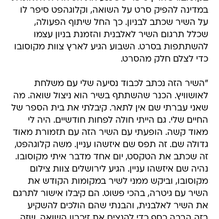
במדינה להפיק סרט על השואה, וקלוגהפט סיפר לו
על השיר שכתב לבניון. כך החל שיתוף הפעולה,
שכלל תרגום השיר לאלבנית והזמנת בניון עצמו
להשתתפות בסרט. השבוע הגיע לארץ צוות מקוסובו
כדי לצלם חלק מהסרט.
"השיר הזה נכתב לכבוד נסיעה שלי עם משלחת
לאושוויץ. הכנר שהשתתף בשיר הוא ניצול שואה. מה
שאני עברתי שם אין לתאר. קיבלתי את בית הספר של
החיים שלי. גם הייתי חולה לפחות חודשיים. היה לי
מאוד קשה. הופעתי עם השיר הזה עם תזמורת מאוד
גדולה שם. זה תפס שם איזשהו עניין. משה קלוגהפט,
זה שכתב את הטקסט, יום אחד מדבר איתי מקוסובו.
נהיה שם איזשהו עניין. הגיע לירושלים צוות צילום
מקוסובו, וביקש ממני לשיר במקומות הקודש את
השיר עם גיטרה, בהכי פשוט. הם קיבלו אישור לתרגם
את השיר לאלבנית, והבנתי שהם הולכים להשקיע
בזה הרבה כסף כדי להנציח את זיכרון השואה, שזה