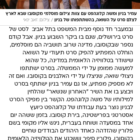
עמיר בניון ומשה קלוגהפט עם צוות צילום מוסלמי מקוסובו שבא לארץ
/
לצלם סרט על השואה, בהשתתפותו של בניון
צילום: זאב ינאי
ובמעבר חד נוסף מבית המשפט בתל אביב  לסט של
סרט בירושלים, שגם בו ביקר השבוע בניון. אבל קודם
נספר שבקוסובו, מדינה שרוב תושביה הם מוסלמים,
הוחלט המפתיע להפיק סרט תיעודי על השואה
שישודר בטלוויזיה הלאומית במדינה, כל שהוא
למעשה ממומן על ידי הממשלה. בסרט ישתתפו
ניצולי שואה, שניצלו על ידי האלבנים בקוסובו. ואם זה
לא מספיק מפתיע, אז גם עמיר בניון ישתתף בסרט
ויבצע בו את השיר "האחרון שנשאר" שהלחין
למילותיו של משה קלוגהפט. הקשר בין מפיקי הסרט
לבניון נוצר בעת עבודתו של קלוגהפט כיועץ
אסטרטגי בפרישטינה, בירת קוסובו. בזמן ששהה יום
אחד במסעדה ושוחח בעברית, ניגש אליו מקומי בשם
פלורין שהזדהה כאחד היהודים הבודדים שחיים
בקוסובו. פלורין סיפר ששכנע את הטלוויזיה הלאומית