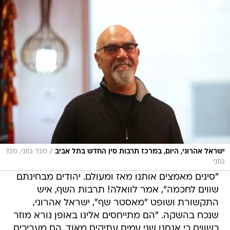
/
ישראל אהרוני, היום, במרכז תרבות סין החדש בתל אביב
מגד גוזני, מגד
גוזני
"סינים מאמצים אותנו מאז ומעולם. יהודים מבחינתם
שווים לחכמה", אמר לוואלה! תרבות השף, איש
התקשורת ושופט "מאסטר שף", ישראל אהרוני,
שנכח בהשקה. "הם מתייחסים אלינו באופן נורא מוזר
כשווים כי אנחנו שני עמים עתיקים מאוד. הם מעריכים