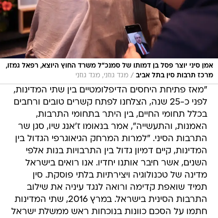
אמן סיני יוצר פסל בן דמותו של סמנכ"ל משרד החוץ היוצא, רפאל גמזו,
/
מרכז תרבות סין בתל אביב
מגד גוזני, מגד גוזני
"מאז פתיחת היחסים הדיפלומטיים בין שתי המדינות,
לפני כ-25 שנה, הצלחנו לפתח קשרים טובים ורחבים
בכלל תחומי החיים, בין היתר בתחומי התרבות,
האמנות, והתעשייה", אמר בנאומו ז'אנג שיו, סגן שר
התרבות הסיני. "למרות המרחק הגיאוגרפי הגדול בין
המדינות, קיים דמיון גדול בין התרבויות בנות אלפי
השנים, אשר חיבר אותנו יחדיו. אנו רואים בישראל
מדינה של טכנולוגיה ויצירתיות בלתי פוסקת. סין
תמיד שואפת קדימה ורואה לנגד עיניה את שילוב
התרבות הסינית בישראל. במרץ 2016, שתי המדינות
חתמו על הסכם כוונות בנוכחות ראש ממשלת ישראל