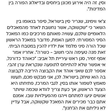
וסין. זה היה אירוע מכונן ביחסים ובדיאלוג הפורה בין
המדינות".
צ'אי ווימינג, שגריר סין בישראל, סיפר בנאומו בין
השאר כי "שקשוקה, אשר נחשבת לאחד מהמאכלים
הלאומיים שלכם, עשויה מאותם מרכיבים כמו המאכל
הסיני המסורתי. למען האמת, מדובר במאכל הראשון
שכל הורה סיני מלמד את ילדיו להכין במטבח הביתי.
זאת מנה טעימה והכי חשוב - כשרה". אחריו אמר
אסף זמיר, סגן ראש עיריית תל אביב: "כאוהד כדורגל,
אי אפשר שלא להתייחס לתופעה שנקראת ערן זהבי.
אספר לכם שאני אוהד את הקבוצה היריבה לקבוצה
בה הוא שיחק בישראל. לכן, אני מבקש מכם, תעשו
מאמץ לשמור אותו בסין. לגבי המרכז, פתיחתו היא
הצעד הראשון, אך כעת צריך לוודא שכמה שיותר
אנשים יגיעו למתחם וייהנו מהפעילויות שבו. אמנם
אתם כבר מכירים את המאכל שקשוקה, אבל עדיין
לא גיליתם את הג'חנון".