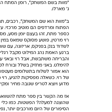
"מוות בשם המשחק", רומן המתח המ
ג' מארלו.
ב"מוות הוא שם המשחק", רכבים, תנ
הפתוח ומרדפים הם מוטיב מרכזי. על 
כספר מתח, זהו בעצם יומן מסע, מס
רוי מרטין, פושע מסוקס שמאס במין ה
לשדוד בנק בפניקס, אריזונה, עם שות
ברגע האמת נהג המילוט מקבל רגליי
והבריחה משתבשת, אבל רוי ובאני עד
להימלט. באני מחזיק בשלל ובורח לפ
הוא אמור לשלוח בתשלומים מעטפו
של רוי. כשאלה מפסיקות להגיע, רוי 
מדוע ויוצא לטריפ שגובה מחיר ומקיז
אז מה הקשר בין ספר מתח להשוואת
שהוצגה למעלה? הפשטות. כמו כלי ה
הסיפורים של היום מורכבים יותר, נפש