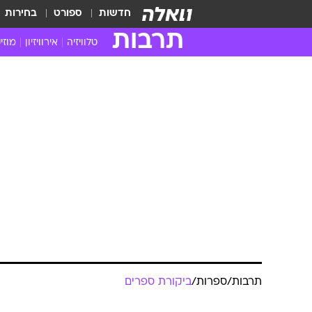
חדשות
ספורט
בחירות
תרבות
טלוויזיה
אירוויזיון
מוזי
חדשות הטלוויזיה
חדשו
ביקורת טלוויזיה
מוזי
צפייה ישירה
מוזי
טלוויזיה ישראלית
קשוב
טלוויזיה מחו"ל
קורד
סדרות מומלצות
קליפי
האח הגדול
הופע
תרבות
/
ספרות
/
ביקורת ספרים