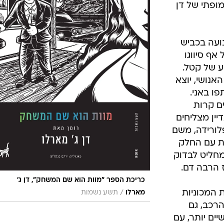
ופתי של דן
ועה בכביש
אף סיווגו
ע של קטל.
אנושי, יוצא
פו באני.
ם קרות
יין מצליחים
לורידה, משם
ת עם החלק
מחליט לבדוק
 הרבה דם.
כריכת הספר "מוות הוא שם המשחק", דן ג'
 המכוניות
/
מארלו
תשע נשמות
רכב, גם
יים יותר, עם