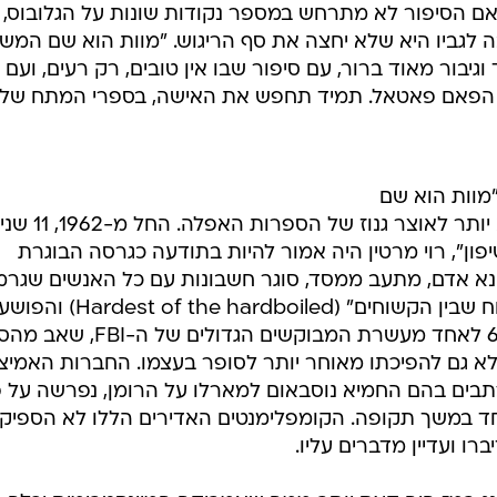
ום, אם הסיפור לא מתרחש במספר נקודות שונות על הגלובוס,
 לגביו היא שלא יחצה את סף הריגוש. "מוות הוא שם המש
גיבור מאוד ברור, עם סיפור שבו אין טובים, רק רעים, ועם
: הפאם פאטאל. תמיד תחפש את האישה, בספרי המתח של
מוות הוא שם
המשחק" לא הפך לספר פולחן, אלא יותר לאוצר גנוז של הספרות האפ
ן", רוי מרטין היה אמור להיות בתודעה כגרסה הבוגרת
ונא אדם, מתעב ממסד, סוגר חשבונות עם כל האנשים שגרמו
עוול. סטיבן קינג קרא למארלו "הקשוח שבין הקשוחים" (Hardest of the hardboiled) והפו
אלברט נוסבאום, שהפך בשנות ה-60 לאחד מעשרת המבוקשים הגדולים ש
א גם להפיכתו מאוחר יותר לסופר בעצמו. החברות האמיצ
ים בהם החמיא נוסבאום למארלו על הרומן, נפרשה על פ
 יחד במשך תקופה. הקומפלימנטים האדירים הללו לא הספיקו
ו ועדיין מדברים עליו.