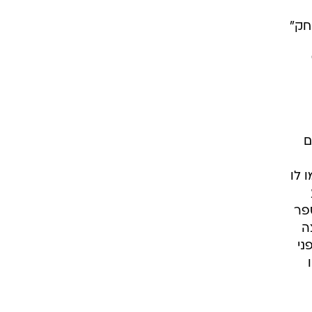
חק"
לה. החל מ-1962, 11 שנים
 לו
שע
ל ה-FBI, שאב מהספר
ה
ני