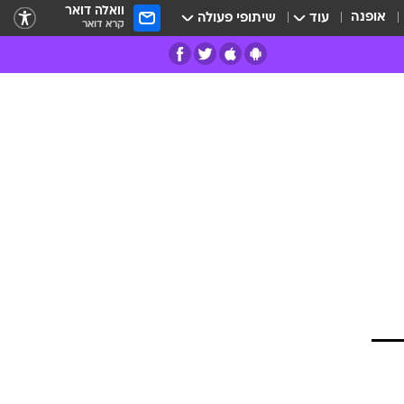
וואלה דואר
אופנה
עוד
שיתופי פעולה
קרא דואר
רים
פרות