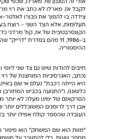
אולי זה הסגנון של מארלו, שכפי שק
לקבל אז. מארלו לא כתב את רוי מרט
צידדה בו להפוך את גיבורו לאלטר-א
תעלומות, אלא הצד השני - רוצח בע
ב-1986, 11 מהם בסדרת "דרי
ההיסטוריה.
נכתב, האגרסיביות המוחצנת של רוי כ
היא הייתה רכבת" נעלם אי שם באייט
כלשונו), ו"התנועה בכביש המחורבן
הסרקאזם של ימינו מעלה לא יותר מג
אבן דרך לרומנים המשוכללים יותר ש
העובדה שהספר קולח אפילו יותר בז
"מוות הוא שם המשחק" הוא סיפור מס
מספר שעות, בלי להתעכב על משמעוי