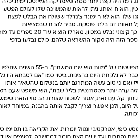
ינג רמז היה קצת יותר ממה שאמריקה המיינסטרימית יכלה
ין, הוא חי אותו. ניתן לראות שהמשיכה שלו לעולם הפשע
גו שלו. הוא לא ריימונד צ'נדלר ששולח את הבלש לפצח
ל תאוות דם בלתי פוסקת. סביר להניח שבמציאות
הקונסרבטיבית של אז, קול מרדני כל כך קיצוני נבלע במכוון. מארלו הוציא עוד 20 ספרי
יק" שהספר הזה היה מקור ההשראה שלהם. כולם נבלעו בדפי
חייבים להודות שיש גם צד שני ליופי והפשטות של "מוות הוא שם המשחק". ב-
בר לא נלקחת היום ברצינות. ביטוי כמו "אם לסבתא היו גלג
יז (אם כי טוב עשה המתרגם יותם בנשלום שהשאיר אותו
 הזה ערה יותר מסטודנטית בליל שבת", הוא משפט שעם רמ
יחוך קל. עם זאת, אסור לשכוח שצורת הביטוי הזאת שימש
ל היום, ולכן אפשר וצריך לקבל אותה בהבנה, במיוחד לאור
כותה.
ע כיפי, אטרקטיבי ונטול יומרות. את הקריאה בו תסיימו כ
ות נסתרות ועדיין עם קצת חומר למחשבה. לפעמים אין ד