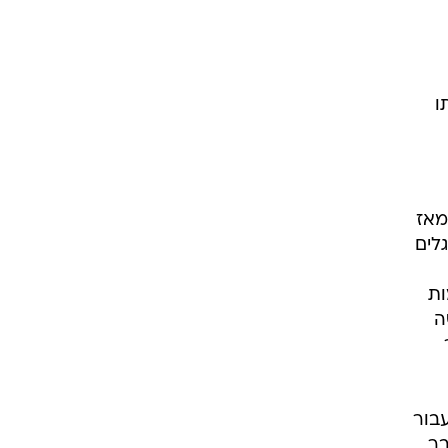
ם עד מותו
55 השנים שחלפו מאז
לים
ות
ה
עבור
בר