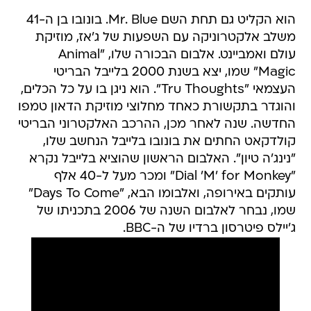
הוא הקליט גם תחת השם Mr. Blue. בונובו בן ה-41
משלב אלקטרוניקה עם השפעות של ג'אז, מוזיקת
עולם ואמביינט. אלבום הבכורה שלו, "Animal
Magic" שמו, יצא בשנת 2000 בלייבל הבריטי
העצמאי "Tru Thoughts". הוא ניגן בו על כל הכלים,
והוגדר בתקשורת כאחד מחלוצי מוזיקת הדאון טמפו
החדשה. שנה לאחר מכן, ההרכב האלקטרוני הבריטי
קולדקאט החתים את בונובו בלייבל הנחשב שלו,
"נינג'ה טיון". האלבום הראשון שהוציא בלייבל נקרא
"Dial 'M' for Monkey" ומכר מעל ל-40 אלף
עותקים באירופה, ואלבומו הבא, "Days To Come"
שמו, נבחר לאלבום השנה של 2006 בתכניתו של
ג'יילס פיטרסון ברדיו של ה-BBC.