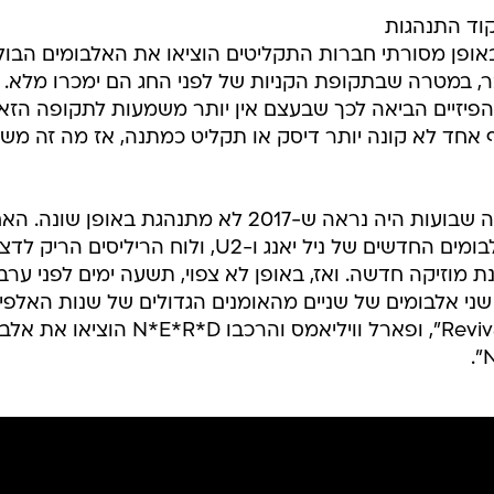
קוד התנהגות
אופן מסורתי חברות התקליטים הוציאו את האלבומים הבול
, במטרה שבתקופת הקניות של לפני החג הם ימכרו מלא. 
 הפיזיים הביאה לכך שבעצם אין יותר משמעות לתקופה הזא
אחד לא קונה יותר דיסק או תקליט כמתנה, אז מה זה מש
למרות שינויי הצריכה, עד לפני שלושה שבועות היה נראה ש-2017 לא מתנהגת באופן שונ
בדצמבר בישר על ההוצאות של האלבומים החדשים של ניל יאנג ו-U2, ולוח הריליסים
מוזיקה חדשה. ואז, באופן לא צפוי, תשעה ימים לפני ערב
 אלבומים של שניים מהאומנים הגדולים של שנות האלפיי
אמינם הוציא את אלבומו התשיעי "Revival", ופארל וויליאמס והרכבו N*E*R*D