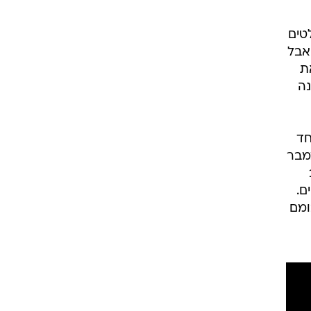
טים
אבל
ת
נה
ה. האחד
 הריק לדצמבר
ם.
 הוציאו את אלבומם