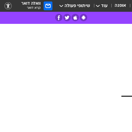
וואלה דואר
אופנה
עוד
שיתופי פעולה
קרא דואר
רים
פרות