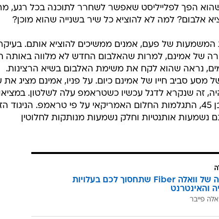
שהוא הפך לפלייליסט שאפשר לשחרר לתוכנה בכל רגע, מה
 אלבום? למה לא להוציא כל שיר בשנייה שהוא מוכן?
ת המשמעות של פעם, אמנים ממשיכים להוציא אותם. בעיקר
מקרה של אמינם, למרות שהאלבום החדש לא מלווה באותה חג
ים, נראה שהוא לקח את משימת האלבום בשיא הרצינות.
ים, שהם סוג של מסע סביב חייו של אמינם כיום. על פניו, אמינם מציג את
ה, זה שנקרא לדגל עכשיו כשטראמפ עלה לשלטון. במציאו
אמינם של היום הוא גבר לבן, עשיר, בן 45, התגלמות החלום האמריקאי על פי טראמפ. הניגוד ה
 נשמעות אותנטיות וחלק נשמעות מנותקות לחלוטין
ה
המהפכה של וואלה Fiber שתחסוך לכם בעלויות
יה והאינטרנט
אלה פייבר