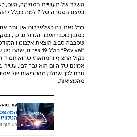
השלד של תעשיית המוזיקה, היום, כ
בעצם המטרה שלו? למה בכלל להוציא
בכל זאת, גם כשלאלבום אין יותר א
כמובן כוכבי העבר הגדולים. כך, ב
שסבבה סביב הוצאת אלבומיו הקודמ
"Revival" כולל 19 שיר
כקול החצוף והמחאתי שהוא תמיד הי
גורם לכך שחלק מהקריאות של אמינם
מהמציאות.
עוד בוואל
הטלוויז
בשיתוף וו