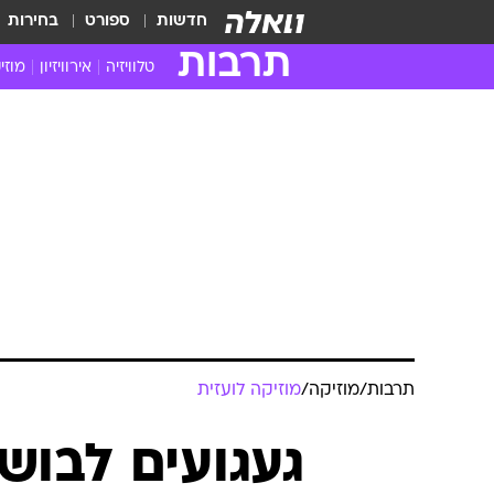
חדשות
ספורט
בחירות
תרבות
טלוויזיה
אירוויזיון
מוזי
חדשות הטלוויזיה
חדשו
ביקורת טלוויזיה
מוזי
צפייה ישירה
מוזי
טלוויזיה ישראלית
קשוב
טלוויזיה מחו"ל
קורד
סדרות מומלצות
קליפי
האח הגדול
הופע
תרבות
/
מוזיקה
/
מוזיקה לועזית