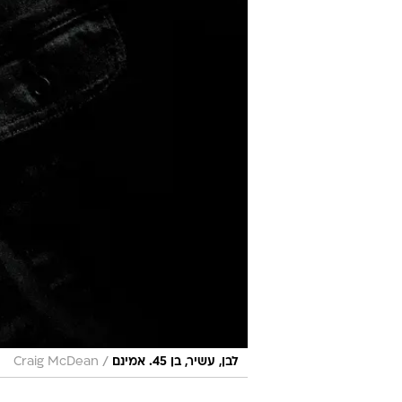
/
לבן, עשיר, בן 45. אמינם
Craig McDean