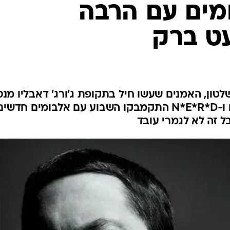
מים עם הרבה
עט ברק
טון, האמנים שעשו חיל בתקופת ג'ורג' דאבליו מנס
לחזור להיות פוליטיים. כך אמינם ו-N*E*R*D התקמבקו השבוע עם אלבומים חדשי
ל זה לא לגמרי עובד