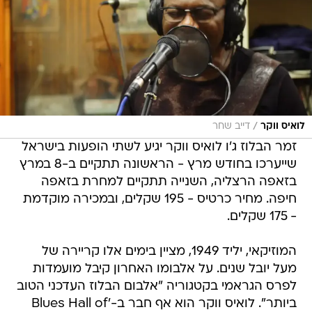
/
לואיס ווקר
דייב שחר
זמר הבלוז ג'ו לואיס ווקר יגיע לשתי הופעות בישראל
שייערכו בחודש מרץ - הראשונה תתקיים ב-8 במרץ
בזאפה הרצליה, השנייה תתקיים למחרת בזאפה
חיפה. מחיר כרטיס - 195 שקלים, ובמכירה מוקדמת
- 175 שקלים.
המוזיקאי, יליד 1949, מציין בימים אלו קריירה של
מעל יובל שנים. על אלבומו האחרון קיבל מועמדות
לפרס הגראמי בקטגוריה "אלבום הבלוז העדכני הטוב
ביותר". לואיס ווקר הוא אף חבר ב-'Blues Hall of