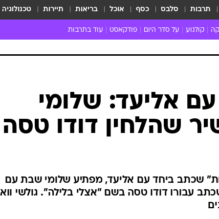
תרבות
סלבס
כסף
אוכל
בריאות
תיירות
טכנולוגיה
קה
קולנוע
על סדר היום
פודקאסט
עוד בתרבות
ת המוזיקה
מדיה
ביקורת סרטים
ספרות
ביקורת ספ
קה ישראלית
חדשות הקולנוע
במה
תיאטרון
חדשות הס
קה לועזית
טריילרים
אמנות
פרק ראשון
 מאוד
פרינג'
עם אליעד: שלומי
רוי
הופעות חיות
ר שהלחין דודו טסה
ם וסינגלים
חמש המלצות - ואזהרה
ות חיות
כל הכתבות
30 שנה לחברים
כתבו לנו
ות" שכתב ביחד עם אליעד, מפתיע שלומי שבת עם
תב עבורו דודו טסה בשם "אצלי בלילה". גולשי וואל
ים