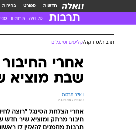
חדשות
ספורט
בחירות
תרבות
טלוויזיה
אירוויזיון
מוזי
חדשות הטלוויזיה
חדשו
ביקורת טלוויזיה
מוזי
תרבות
/
מוזיקה
/
קליפים וסינגלים
צפייה ישירה
מוזי
טלוויזיה ישראלית
קשוב
אחרי החיבור 
טלוויזיה מחו"ל
קורד
שבת מוציא שי
סדרות מומלצות
קליפי
האח הגדול
הופע
וואלה תרבות
2.1.2018 / 22:00
אחרי הצלחת הסינגל "רוצה לחי
חיבור מרתק ומוציא שיר חדש שכ
תרבות מוזמנים להאזין לו ראשונ