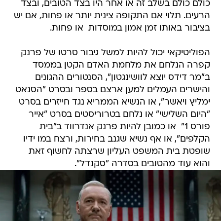
כולם כולם בשלב זה או אחר היו בצד הטובים, ובצד
הרעים. תלוי אם התקופה צינית יותר או פחות, אם יש
בציבור באותו זמן אמון במוסדות  או פחות.
הפוליטיקאי יכול להיות למשל גיבור סרטו של פרנק
קפרה הנלחם את מלחמת האדם הקטן בממסד
ב"מר דידס יוצא לוושינגטון", הסנטורים ההגונים
והישרים העמלים למען ארצם בספר ובסרט "הסנאט
ימליץ ויאשר", או הנשיא הממריא נגד חייזרים בסרט
"היום השלישי" או נלחם בטרוריסטים בסרט "אייר
פורס 1"  או כמובן להיות פרנק אנדרווד ב"בית
הקלפים", או אף נשיא שגנב בחירות, ורצח במו ידיו
שופטת בית המשפט העליון שרצתה לחשוף זאת 
והוא עוד מהטובים בסדרה "סקנדל".