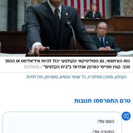
כמו העיתונאי, גם הפוליטיקאי הקולנועי יכול להיות אידיאליסט או ההפך
/
מכך. קווין ספייסי כפרנק אנדרווד ב"בית הקלפים"
נטפליקס
העיתון
סטיבן ספילברג
כל אנשי הנשיא
סופרמן
מת לחיות
טרם התפרסמו תגובות