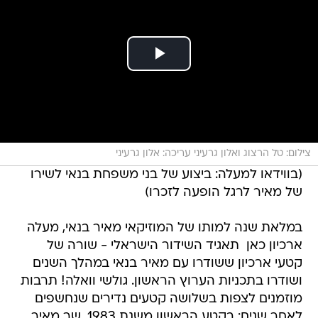
צילום: טל הרצוג ואלון גרעיני עריכה: אלון גרעיני
(בווידאו למעלה: ביצוע של בני משפחת בנאי לשירו
של מאיר לרגל הופעה לזכרו)
במלאת שנה למותו של המוזיקאי מאיר בנאי, מעלה
ארכיון כאן  תאגיד השידור הישראלי - שורה של
קטעי ארכיון ששודרו עם מאיר בנאי במהלך השנים
ושודרו בתכניות הערוץ הראשון. גולשי וואלה! תרבות
מוזמנים לצפות בשלושה קטעים נדירים שנחשפים
לאחר שנים: בקטע הראשון משנת 1983, שר מאיר