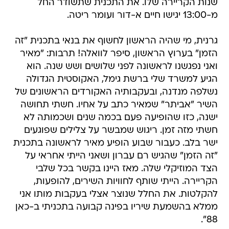
שנות הקריירה שלו. את התכנית שתשודר החל
מ-13:00 יגישו חיים א-דור ועומר ריטה.
גרנית, מי שהיה הראשון לחשוף את בנאי בתכנית "זה
הזמן" בערוץ הראשון, סיפר לוואלה! תרבות: "מאיר
ואני נפגשנו לראשונה לפני שלושים ושש שנה. הוא
הגיע למשרד שלי ברשת גימל, האקוסטית הגדולה
נשלפה מנדנה, ובעקבותיה האקורדים הראשונים של
השיר "אביתר" שמאיר כתב על אחיו. חשתי תחושה
ישנה, כזו שהופיעה פעם בכמה שנים ושכמותה לא
חשתי מזה זמן. ריגוש שמבשר על צלילים שפוגעים
ישר בלב. כעבור שבוע הופיע מאיר לראשונה בתכנית
"זה הזמן" שהגיש רם עברון ושאני הייתי אחראי על
הצד המוזיקלי שלה. מאז היינו בקשר בכל שלבי
הקריירה. הייתי שותף לחוויות השירים, להופעות,
להקלטות. את החלל שנוצר אצלי בעקבות מותו אני
ממלא בהשמעת שיריו בפינה קבועה בתכניתי ב-כאן
88".