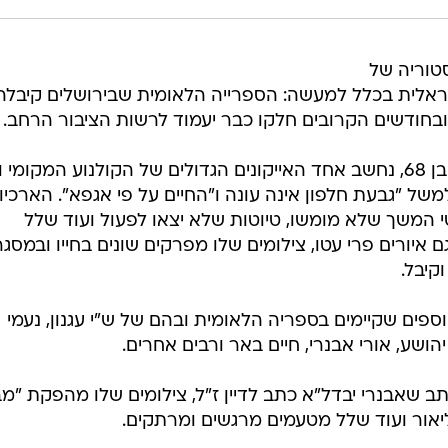
טוריה של
ראלית בכלל למעשה: הספרייה הלאומית שבירושלים קיבלה
, ובחודשים הקרובים חלקו כבר יעמוד לרשות הציבור הרחב.
דיין, שהלך לעולמו בשנת 2014 והוא בן 68, נחשב אחד האייקונים הגדולים של הקולנוע המקומי
של "גבעת חלפון אינה עונה ו"החיים על פי אגפא". הארכיון
טי המשך שלא מומשו, טיוטות שלא יצאו לפעול ועוד שלל
 איורים פרי עטו, צילומים שלו מפרקים שונים בחייו ובמסג
קיבל.
ספים שקיימים בספריה הלאומית ובהם של ש"י עגנון, נעמי
יהושע, אורי אבנרי, חיים באר ורבים אחרים.
 שאבנרי יבדל"א כתב לדיין ז"ל, צילומים שלו מהפקת "מ
ליאור ועוד שלל מטעמים מרגשים ומרתקים.