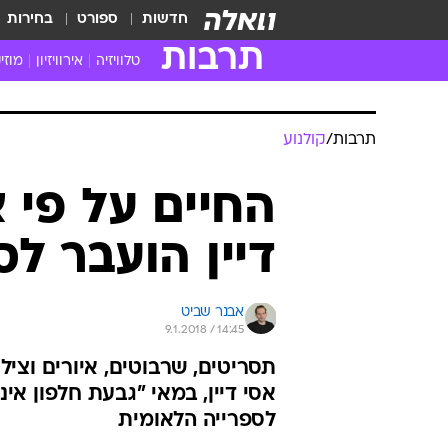
חדשות
ספורט
בחירות
תרבות
טלוויזיה
אירוויזיון
מוזי
חדשות הטלוויזיה
חדשו
ביקורת טלוויזיה
מוזי
תרבות
/
קולנוע
צפייה ישירה
מוזי
טלוויזיה ישראלית
קשוב
החיים על פי א
טלוויזיה מחו"ל
קורד
דיין הועבר ל
סדרות מומלצות
קליפי
האח הגדול
הופע
אבנר שביט
9.1.2018 / 14:45
תסריטים, שרבוטים, איורים וצילו
אסי דיין, במאי "גבעת חלפון אינ
לספרייה הלאומית