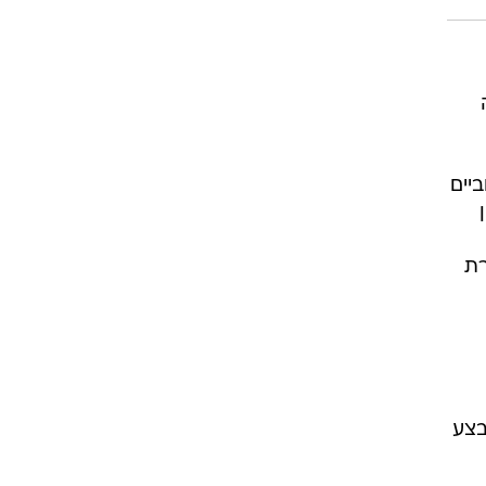
 וביים
רת
בצע