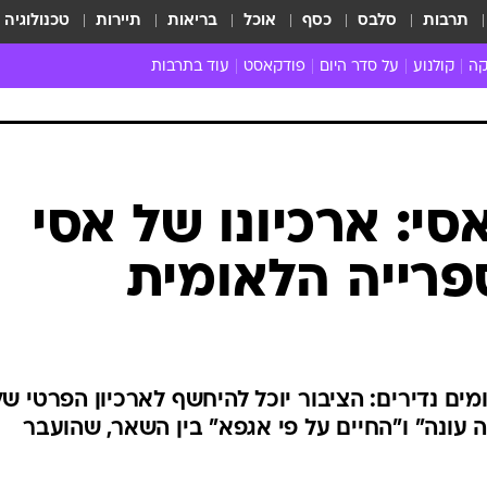
תרבות
סלבס
כסף
אוכל
בריאות
תיירות
טכנולוגיה
קה
קולנוע
על סדר היום
פודקאסט
עוד בתרבות
ת המוזיקה
מדיה
ביקורת סרטים
ספרות
ביקורת ספ
קה ישראלית
חדשות הקולנוע
במה
תיאטרון
חדשות הס
קה לועזית
טריילרים
אמנות
פרק ראשון
 מאוד
פרינג'
סי: ארכיונו של אסי
רוי
הופעות חיות
ספרייה הלאומית
ם וסינגלים
חמש המלצות - ואזהרה
ות חיות
כל הכתבות
30 שנה לחברים
כתבו לנו
מים נדירים: הציבור יוכל להיחשף לארכיון הפרטי של
ה עונה" ו"החיים על פי אגפא" בין השאר, שהועבר