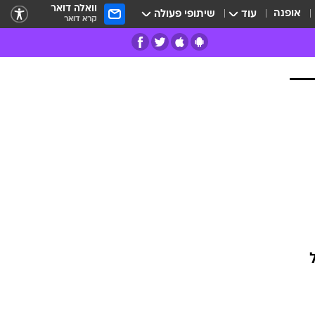
וואלה דואר
אופנה
עוד
שיתופי פעולה
קרא דואר
רים
פרות