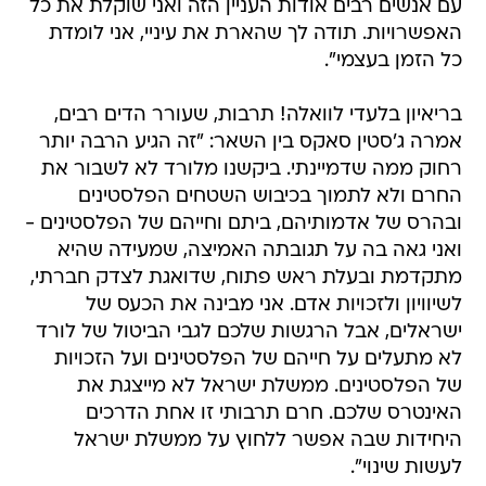
עם אנשים רבים אודות העניין הזה ואני שוקלת את כל
האפשרויות. תודה לך שהארת את עיניי, אני לומדת
כל הזמן בעצמי".
בריאיון בלעדי לוואלה! תרבות, שעורר הדים רבים,
אמרה ג'סטין סאקס בין השאר: "זה הגיע הרבה יותר
רחוק ממה שדמיינתי. ביקשנו מלורד לא לשבור את
החרם ולא לתמוך בכיבוש השטחים הפלסטינים
ובהרס של אדמותיהם, ביתם וחייהם של הפלסטינים -
ואני גאה בה על תגובתה האמיצה, שמעידה שהיא
מתקדמת ובעלת ראש פתוח, שדואגת לצדק חברתי,
לשיוויון ולזכויות אדם. אני מבינה את הכעס של
ישראלים, אבל הרגשות שלכם לגבי הביטול של לורד
לא מתעלים על חייהם של הפלסטינים ועל הזכויות
של הפלסטינים. ממשלת ישראל לא מייצגת את
האינטרס שלכם. חרם תרבותי זו אחת הדרכים
היחידות שבה אפשר ללחוץ על ממשלת ישראל
לעשות שינוי".