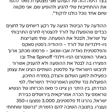
בצד היפה הזה של העולם ואני מצטערת מאד להפר
את ההתחייבות שלי להגיע ולהופיע שם. אני מקווה
שיום אחד נוכל כולנו לרקוד".
ההודעה על הביטול הגיעה על רקע דיווחים על לחצים
כבדים שהופעלו על לורד להצטרף לחרם התרבותי
על ישראל, ולבטל את הופעתה. שתי מעריצות
ניו-זילנדיות של לורד - היהודיה ג'סטין סאקס
והפלסטינית נאדיה אבו-שנאב - פרסמו מכתב ארוך
באתר האינטרנט הניו-זילנדי The Spinoff ובו
הפצירו בה לבטל את ההופעה ולא להעניק אשרור
לכיבוש הישראלי על פלסטין. השתיים הציגו את עצמן
כפעילות למען השלום והצדק במזרח התיכון,
הפועלות נגד שלטון האפרטהייד הישראלי, לפי
הגדרתן. בין היתר הן ציינו כי מאז הכרזתו של הנשיא
טראמפ על הכרה אמריקאית בירושלים כבירת
ישראל, נהרגו 11 פלסטינים, 3,000 נפצעו ו-350
נעצרו. בתגובה השיבה להם הזמרת: "נרשם! שוחחתי