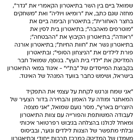
שמואל ביים בין השר בתיאטרון הקאמרי את "גדר",
מחזה שגם כתב, את "רומיאו ויוליה" ואת "משחקים
בחצר האחורית"; בתיאטרון הבימה ביים את
"מוטרפים מאהבה"; בתיאטרון בית לסין את
"ראודה"; בתיאטרון הקיבוץ את "ההבטחה";
בתיאטרון גשר את "חוות החיות"; בתיאטרון אורנה
פורת לילדים את "הניצחון הסופי"; ובתיאטרון
המדיטק את "ילדי בית העץ". בנוסף, שמואל חבר
בקבוצת המייסדים של "בת"י" - איגוד במאי התיאטרון
בישראל, ושימש כחבר בוועד המנהל של האיגוד.
"אני שמח ונרגש לקחת על עצמי את התפקיד
המאתגר ומודה על האמון והבחירה בדור הצעיר של
היוצרים בארץ", מסר נועם שמואל, "אני מצפה
לעבודה המשותפת והפורייה עם צוות התיאטרון
ומאחל לכולנו בהצלחה בגיבוש רפרטואר איכותי
ובלתי מתפשר של הצגות לילדים ונוער, ובביסוס
מעמדו של המדיטק כמרכז תרבות ייחודי וכתיאטרון