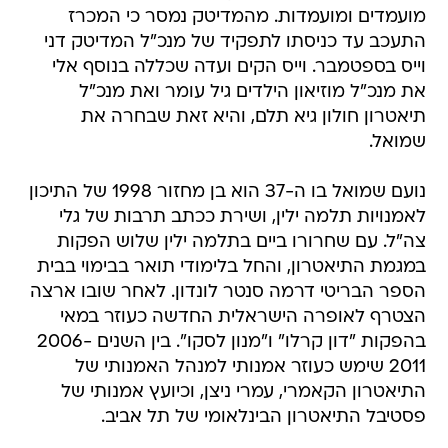
מועמדים ומועמדות. מהמדיטק נמסר כי המכרז
התעכב עד כניסתו לתפקיד של מנכ"ל המדיטק דני
וייס בספטמבר. וייס הקים ועדה שכללה בנוסף אלי
את מנכ"ל מוזיאון הילדים גיל עומר ואת מנכ"ל
תיאטרון חולון גיא תלם, והיא זאת שבחרה את
שמואל.
נועם שמואל בו ה-37 הוא בן מחזור 1998 של התיכון
לאמנויות תלמה ילין, ושירת ככתב תרבות של גלי
צה"ל. עם שחרורו ביים בתלמה ילין שלוש הפקות
במגמת התיאטרון, והחל בלימודי תואר בבימוי בבית
הספר הבריטי דרמה סנטר לונדון. לאחר שובו ארצה
הצטרף לאופרה הישראלית החדשה כעוזר במאי
בהפקות "דון קרלו" ו"מנון לסקו". בין השנים 2006-
2011 שימש כעוזר אמנותי למנהל האמנותי של
התיאטרון הקאמרי, עמרי ניצן, וכיועץ אמנותי של
פסטיבל התיאטרון הבינלאומי של תל אביב.