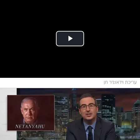
עריכת וידאו:ניר חן