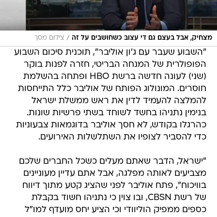
/
מצחיק, אבל בעצם גם די עצוב כשחושבים על זה
צילום מסך
"השבוע שעבר עם ג'ון אוליבר", תוכנית סיכום השבוע
הפופולרית של המנחה הבריטי, חזרה לפנות בוקר
(שני) לעונה חדשה ברשת HBO ופתחה בהשלמת
חוסרים. המונולוג הפותח של אוליבר כלל התייחסות
להמלצה להעמיד לדין את ראש ממשלת ישראל
בנימין נתניהו בחשד לשוחד בשתי פרשיות שונות.
כהרגלו בקודש, לא חסך אוליבר בדוגמאות צבעוניות
כדי להסביר לצופיו את השתלשלות האירועים.
"ישראל, הדבר שאתם מעלים כשכל החברים שלכם
מצביעים לאותה מפלגה, אבל אתם עדיין מעוניינים
בוויכוח", פתח אוליבר לפני שהציג קטע מתוך דיווח
של רשת CBSN, ובו צוין כי נתניהו חשוד בקבלת
כספים ממפיק הוליוודי וכי הציע יחס מועדף למו"ל