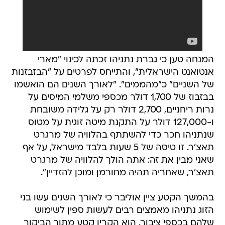
המנחה טען כי גברת נתניהו זכתה לכינוי "מארי
אנטואנט הישראלית", והתייחס לפרטים על "הבזבזנות
של השניים" כ"מהממים". "לאורך השנים הם הואשמו
בבזבוז של 1,700 דולר מכספי משלמי המיסים על
נרות ריחניים, 2,700 דולר רק על גלידה משובחת
ו-127,000 דולר על התקנת מיטה זוגית על מטוס
שנתניהו חכר כדי להשתתף בהלוויה של מרגרט
תאצ'ר. זו טיסה של 5 שעות בלבד מישראל, על אף
שאני מבין את זה: אתה הולך להלוויה של מרגרט
תאצ'ר, שאחריה תהיה מחורמן ומוכן להזדיין".
בהמשך הקטע ציין אוליבר כי לאורך השנים עשו בני
הזוג נתניהו מאמצים רבים לעשות ספין לשימוש
שלהם בכספי ציבור. הוא הקרין קטע מתוך הביקור