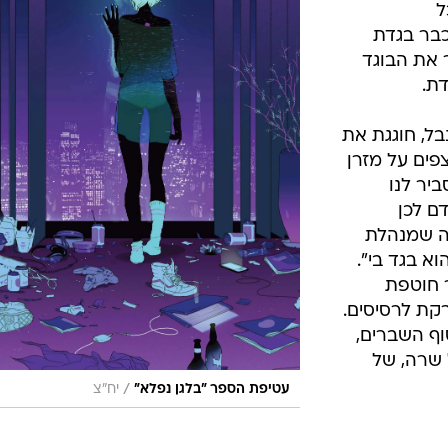
ל
כבר בגדת
 את הבוגד
ת.
בל, חוגגת את
"אנחנו צפים על מזרן
יר לנו
ם לכן
כה שמנהלת
א בגד בי".
 חוטפת
קת לרסיסים.
ף השברים,
שרה, של
/
עטיפת הספר "בלגן נפלא"
יח"צ