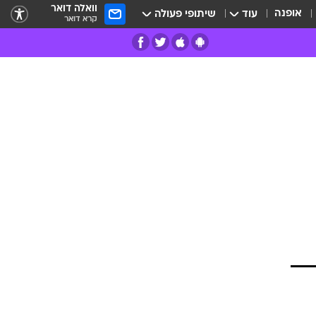
וואלה דואר
אופנה
עוד
שיתופי פעולה
קרא דואר
רים
פרות