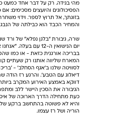
מהי בגידה. רק על דבר אחד כמעט כ
הפסיכולוגים והיועצים מסכימים: אם 
בזוגתך, אל תרוץ לספר. וידוי משחרר
והמחיר הכבד הוא כבילתה של הנבגד
שרה, גיבורת "בלגן נפלא" של ורד שנ
יום הנישואין ה-12 עם בעלה. 
בבריכה אורגנית כזאת - או כמו שהסב
המארח שליווה אותנו רק שעתיים קוד
לסוויטה שלנו ב'אגף הסחלב' - 'ברי
דיאלוג עם הטבע'. והרגע רז הודה שהו
דווקא באמצע האירוע המקרב ביותר
הגיבורה את הסכין היישר ללב ומתפר
כעת מתחילה הדרך הארוכה של איסו
והיא לא פשוטה בהתחשב ברקע של 
הוריה ושל רז עצמו.