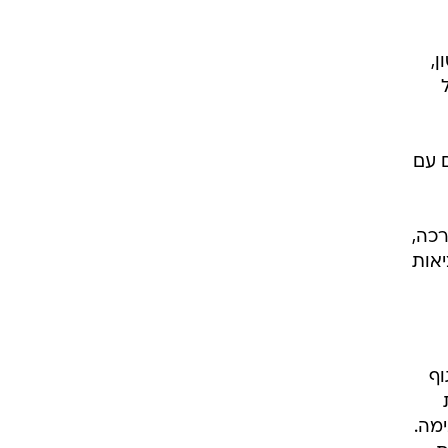
,
ם עם
רכה,
אות
וף
מה.