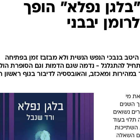
 "בלגן נפלא" הופך
לרומן יבבני
היטב בנבכי הנפש הנשית ולא מבזבז זמן בפתיחה
חיל להתגלגל - נדמה שגם הדמות וגם הסופרת הול
ך במהירות ומאכזב, והאובססיה לדיבור בגוף ראשון ר
את מי
ך השנים
ים נשואים
25 ל-60 אחוז. זה תלוי בעוד
 השתייכות
צם השאלה