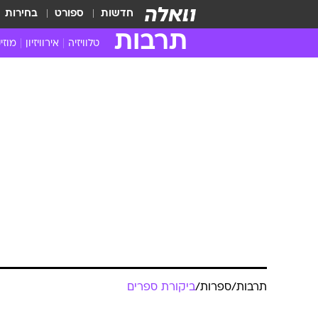
חדשות
ספורט
בחירות
תרבות
טלוויזיה
אירוויזיון
מוזי
חדשות הטלוויזיה
חדשו
ביקורת טלוויזיה
מוזי
צפייה ישירה
מוזי
טלוויזיה ישראלית
קשוב
טלוויזיה מחו"ל
קורד
סדרות מומלצות
קליפי
האח הגדול
הופע
תרבות
/
ספרות
/
ביקורת ספרים