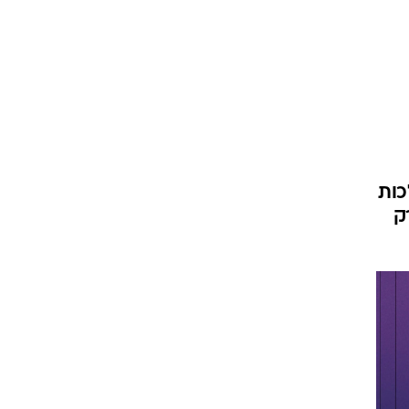
כות
ק