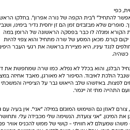
ת, כפי
פשר להתחיל" ו"בית הקפה של נורה אפרון". בחלקו הראשון
 סופרים שלא מבזבזים זמן הם זן יחסית נדיר בימינו, ושנבל
הקורא ומגלה לו כבר בפסקה הראשונה של הרומן במה
י, יקום קורס. מכאן המסע של שרה מתחיל והוא צפוי להיות
חולפים לנגד עיניו, היא מציירת בראשה את רגעי העבר היפי
 כשהיה.
תחיל הבלגן, והוא בכלל לא נפלא. כמו שרה שמחפשת את ד
ל הולכת לאיבוד. הסיפור לא מאורגן, מאבד אחיזה במצי
ים לפצות. באיזשהו שלב הייאוש גבר על הציפייה והמשכתי
ם התהייה מתי זה ייגמר.
רם לאוזן גם השימוש המוגזם במילה "אני". אין בעיה עם ג
ת המינון. "אני צועדת. הנשימה שלי מכבידה עלי. ותחושת
משהו שמעולם לא חוויתי - קושי של ממש להכניס אוויר פני