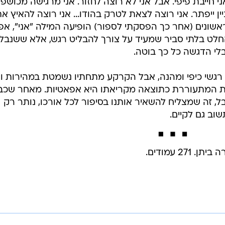
י חייבת פיפי. אבל אני לא רוצה לחזור. אני מרגישה מכושפת
ן ייפתר. אני רוצה לצאת לטרק בהודו... אני רוצה להאיץ א
כל 20 העמודים הראשונים (אחר כך הפסקתי לספור) הופיעה המילה "אני", אפ
ות. שימוש בהחלט בלתי סביר שמעיד על צורך להבליט רגש, אלא ששנבל
לי הדגשה כל כך בוטה.
רגשי כיפי ומהנה, אבל הקרקע מתחתיו נשמטת במהירות ו
ית המתעוררת כתוצאה מקריאתו היא אפאטיות. מאחר שכב
 זה שמצליח להשאיר אותנו בסיפור לכל אורכו, נותר רק
וב גם לקיים.
27 עמודים.