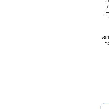
.
ת
ילו
הוא
ר