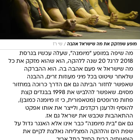
/
מופע שמזקק את מה שישראל אהבה
שי רז
מה שיפה במופע "מיומנה", שעלה עכשיו בגרסת
2018 לרגל 20 שנה ללהקה, הוא שהוא מזקק את כל
מה שישראל אי פעם אהבה בה. הוא ההברקה
שלאחר שיטוט בכל מיני מעוזות זרים, ההבנה
שאפשר לחזור הביתה גם אם הדרך כרוכה במחזור
מסוים. שאפשר להלביש את 1998 בבגדים קצת
פחות מרופטים (מטאפורית, כי זו מיומנה כמובן),
להוסיף ולרענן רקדנים, ולייצר את אותו אפקט
ההתאהבות שכבש את ישראל גם אז.
גם אם "בית מיומנה" כבר אינו אלא האנגר גדול על
שפת הים והלהקה המצליחה נאלצת לקיים את
הופעותיה בבית החייל בתל אביב.