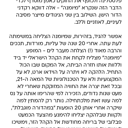
פלסטלינה ולכופף את החוקים כאמן מוטרף לכדי
הדבר הזה שנקרא "מיומנה" - אלה דווקא רקדני
הדור הישן. השילוב בין שני הניגודים מייצר מסיבה
לעיניים, לאוזניים וללב.
אפשר להגיד, בזהירות, שמיומנה הצליחה במשימתה
לעת עתה. אחרי 20 שנה של עליות, מורדות, תככים
והרבה מאוד (!) הצלחה מעבר לים - המופע
"מיומנה" מצליח לקחת את הקהל הישראלי יד ביד
וללוות אותו חזרה הביתה, אל המקום שבו הכול
התחיל. הלהקה לא ויתרה על הוידאו ארט, לא על
המקצועיות ולא על הטכנולוגיות של המאה ה-21,
ובכל זאת יצרה את החוויה המזוקקת שאחרי לא
מעט שנות נדודים, הזכירה למי שהרימו אותה על נס
למה עשו זאת מלכתחילה. נותר רק להמתין למה
שיקרה אחרי אותן 20 הופעות "במהדורה מוגבלת",
ולקוות שבלהקה יצליחו להימנע מהצעד הכמעט
פבלובי של בריחה מחודשת אל הקהל הזר, וימשיכו