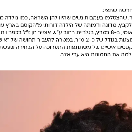
 חדשה שתציג
בי חוף חפר, שהצטלמו בעקבות נשים שהיוו להן השראה, כמו גולדה מ
אלקבץ, מדונה ודמותה של הילדה דורותי מ"הקוסם בארץ עוץ
התערוכה תפתח ביום האישה הבינלאומי, ב-8 במרץ, בגלריית רחוב ע"ש אופיר חן ז"ל בכפר וי
ותפעל 24 שעות ביממה. התמונות מוצגות בגודל של כ-2 מ"ר, במטרה להעביר תחושה של "
בטקסטים אישיים של משתתפות התערוכה על הבחירה שעשת
למה את התמונות היא עדי אדר.