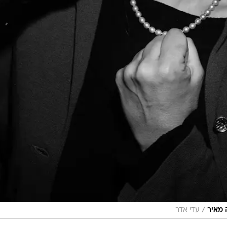
/
 מאיר
עדי אדר