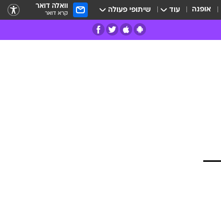
וואלה דואר
אופנה
עוד
שיתופי פעולה
קרא דואר
רים
פרות