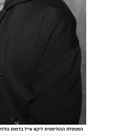
המטפלת ההוליסטית ליקא אייל בדמות גולדה