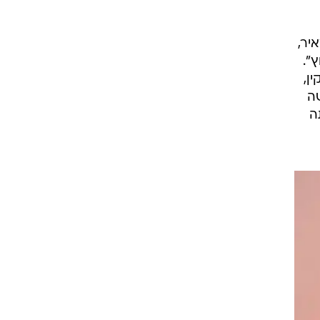
איר,
".
תקין,
אישה
ה