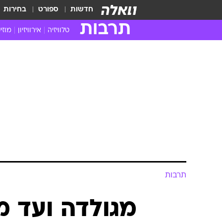
חדשות
ספורט
בחירות
תרבות
טלוויזיה
אירוויזיון
מוזי
חדשות הטלוויזיה
חדשו
ביקורת טלוויזיה
מוזי
צפייה ישירה
מוזי
טלוויזיה ישראלית
קשוב
טלוויזיה מחו"ל
קורד
סדרות מומלצות
קליפי
האח הגדול
הופע
תרבות