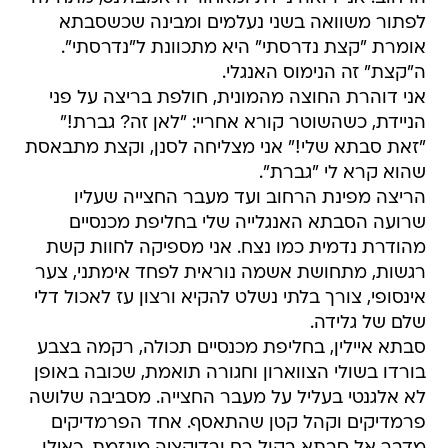
לפתור משוואה בשני נעלמים ומבינה שכשסבתא
אומרת "קצת נדרסתי" היא מתכוונת ל"נדרסתי".
ה"קצת" זה הנימוס האנגלי.
אני דוהרת החוצה מהמונית, חולפת בריצה על פני
הניידת, כשהשוטר קורא אחריי: "לאן זה? גברת!"
"זאת סבתא שלי!" אני מצליחה לסנן, וקצת מתבאסת
שהוא קרא לי "גברת".
הריצה מפינת הרחוב ועד מעבר החצייה שעליו
שרועה הסבתא האנגלייה שלי בחליפת מכנסיים
מהודרת נדמית כמו נצח. אני מספיקה לחוות קשת
רגשות, מתחושת אשמה נוראית לפחד אימתני, צער
אינסופי, צורך בלתי נשלט להקיא ורצון עז לאכול דלי
שלם של גלידה.
סבתא איילין, בחליפת מכנסיים תכולה, רקמה בצבע
בורדו בשולי הצווארון וחגורה תואמת, שכובה באופן
לא אלגנטי בעליל על מעבר החצייה. מסביבה שלושה
פרמדיקים וקהל קטן שהתאסף. אחד הפרמדיקים