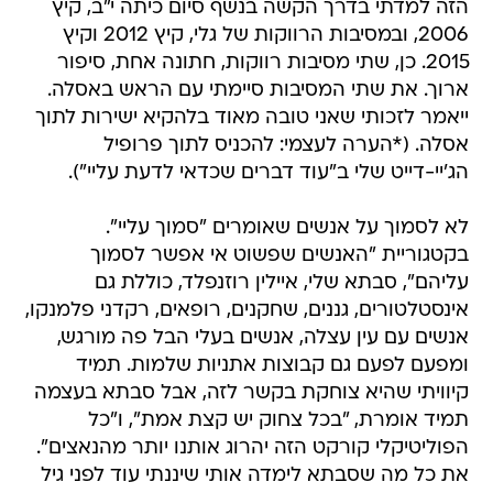
הזה למדתי בדרך הקשה בנשף סיום כיתה י"ב, קיץ
2006, ובמסיבות הרווקות של גלי, קיץ 2012 וקיץ
2015. כן, שתי מסיבות רווקות, חתונה אחת, סיפור
ארוך. את שתי המסיבות סיימתי עם הראש באסלה.
ייאמר לזכותי שאני טובה מאוד בלהקיא ישירות לתוך
אסלה. (*הערה לעצמי: להכניס לתוך פרופיל
הג'יי-דייט שלי ב"עוד דברים שכדאי לדעת עליי").
לא לסמוך על אנשים שאומרים "סמוך עליי".
בקטגוריית "האנשים שפשוט אי אפשר לסמוך
עליהם", סבתא שלי, איילין רוזנפלד, כוללת גם
אינסטלטורים, גננים, שחקנים, רופאים, רקדני פלמנקו,
אנשים עם עין עצלה, אנשים בעלי הבל פה מורגש,
ומפעם לפעם גם קבוצות אתניות שלמות. תמיד
קיוויתי שהיא צוחקת בקשר לזה, אבל סבתא בעצמה
תמיד אומרת, "בכל צחוק יש קצת אמת", ו"כל
הפוליטיקלי קורקט הזה יהרוג אותנו יותר מהנאצים".
את כל מה שסבתא לימדה אותי שיננתי עוד לפני גיל