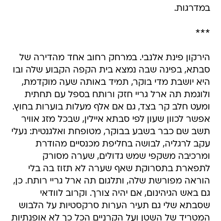
במדרגות.
***
הירקון פינת אלנבי. במרחק רחוב אחד מהדירה של
סבתא, בפינה שבה נמצא בית הקפה הקבוע שלה ובו
היא יושבת מדי בוקר, תמיד באותה שעה מוקדמת,
ולוגמת תה ארל גריי חזק ורותח בספל עם תחתית
ומעט חלב קר בצד, גם אם אלף מעלות בוערות בחוץ.
אפשר לכוון שעון לפי סבתא איילין, שבכל מזג אוויר
תשב שם כבר בשבע בבוקר, מטופחת ואלגנטית: נעלי
עקב לרגליה, לבושה בחליפת מכנסיים מהודרת
ומרכיבה משקפי שמש גדולים, שערה מסורק
לתפארת בתסרוקת שאף שערה לא תזוז בה בלי
הוראה מפורשת שלה, ותלגום תה ארל גריי רותח. כן,
גם באש הגיהינום, אם יהיה צורך. וקרוב לוודאי
שסבתא שלי גם תעיר הערות סרקסטיות על הלבוש
המטריד של השטן ועל הקרניים הכל כך לא אופנתיות