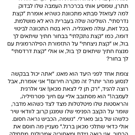
תתרן, שמסיע אותי בכרכרת העמבה שלו לבדוק
למה לעזאזל סבתא מתכוונת כשהיא אומרת "קצת
נדרסתי". השליטה שלה בעברית היא לא מושלמת.
בכל זאת, עולה מאנגליה. היא בטח התכוונה לביטוי
דומה, כמו "קצת נתקלתי" בבחור חתיך שיתאים לך
בול, או "קצת ניצחתי" על התזמורת הפילהרמונית עם
מנצח חתיך שיתאים לך בול, או אולי "קצת דרדסתי"
לך בחור?
צומת אחד לפני היעד הוא מאט. "אתה יכול בבקשה
לנסוע מהר יותר? זה מקרה חירום!" אני אומרת, אבל
רוצה להגיד, "רק תן לי לצאת מכאן! אני אלרגית
לעמבה!" הוא מסתובב אליי עם חיוך פטרוזיליה,
והראסטות שלו מיטלטלות מצד לצד כשהוא מדבר,
שומר על הקצב הפנימי שלו שמנגן קרוב לוודאי שיר
כלשהו של בוב מארלי. "נשמה, הכביש נראה חסום.
אולי כדאי שתלכי מכאן ברגל." מעניין מה חוסם את
הרחוב. אני רואה ניידת ומאחוריה אמבולנס, מתחילה