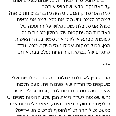
"חייבים להגיע מייד לבית חולים. אנחנו מעלים אותה
על האלונקה. כדאי שתבואי איתה."
למה הפרמדיק המסוקס הזה מדבר ברצינות כזאת?
למה זה לגמרי עושה לי את זה? ולמה אני נראית
ככה? אני מקבלת מושג קלוש על ההופעה שלי
באדיבות ההשתקפות שלי בחלון מכונית חונה.
לעומתי, סבתא איילין נראית ממש בסדר. האיפור,
הפן, הכול במקום. אפילו נעלי העקב. מבטי נודד
לרגליים של סבתא, וקור הרוח נעלם בבת אחת.
***
הרבה זמן לא חלמתי חלום כזה. רוב החלומות שלי
משקפים כל חרדה שאי פעם חוויתי. פעם חלמתי
שאני טסה במטוס מתחת למים, ובמושב לידי יושב
נחש שמנסה לשדך לי את הבן שלו. חלומות מיניים יש
לי לעיתים רחוקות מאוד. הינה, מצאתי לי תחום אחד
כמעט נטול חרדות. (*להוסיף לכרטיס הג'יי-דייט?