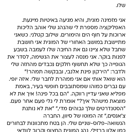
שלו.
אני מזמינה מונית, והיא מגיעה באיטיות מייגעת.
האפליקציה מספרת לי שהנהג שלי אוהב הליכות
ארוכות על חוף הים והימורים. שילוב קטלני. כשאני
מתיישבת במושב האחורי של המונית אני חושבת
שחבל שלא ציינו גם את החיבה שלו לעמבה בשבע
לפנות בוקר. אני מנסה לעצור את הנשימה, לסדר את
הגופייה כך שלא תחשוף חלקים נכבדים מהחזה שלי
ולדבר: "הירקון פינת אלנבי, ובבקשה תמהר!"
הוא שואל אותי אם אני ממהרת לחבר שלי. איזה יופי.
עם גברים כמוהו שמסתובבים חופשי בעיר, באמת
מפליא שאני עדיין רווקה. "הם בכל פינה! איך את לא
מוצאת מישהו? איך?" אומרת לי גלי פעם אחר פעם.
"הסטנדרטים שלך גבוהים מדי," "את לא נותנת
צ'אנסים," זה המוטו של סיוון, החברה
הנשואה-פלוס-שניים שלי. הן בטח מתכוונות לבחורים
כמו אלון ברזילי, נהג המונית החצוף וקרוב לוודאי