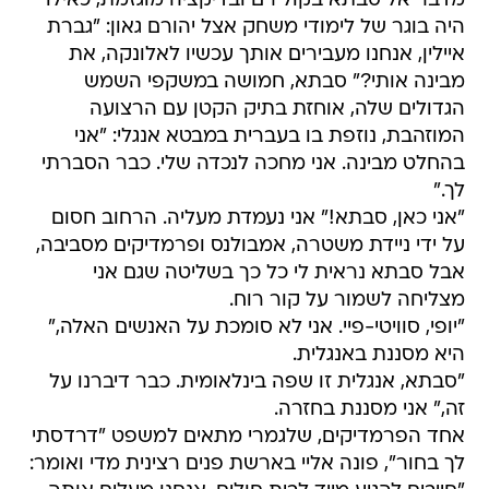
מדבר אל סבתא בקול רם ובדיקציה מוגזמת, כאילו
היה בוגר של לימודי משחק אצל יהורם גאון: "גברת
איילין, אנחנו מעבירים אותך עכשיו לאלונקה, את
מבינה אותי?" סבתא, חמושה במשקפי השמש
הגדולים שלה, אוחזת בתיק הקטן עם הרצועה
המוזהבת, נוזפת בו בעברית במבטא אנגלי: "אני
בהחלט מבינה. אני מחכה לנכדה שלי. כבר הסברתי
לך."
"אני כאן, סבתא!" אני נעמדת מעליה. הרחוב חסום
על ידי ניידת משטרה, אמבולנס ופרמדיקים מסביבה,
אבל סבתא נראית לי כל כך בשליטה שגם אני
מצליחה לשמור על קור רוח.
"יופי, סוויטי-פיי. אני לא סומכת על האנשים האלה,"
היא מסננת באנגלית.
"סבתא, אנגלית זו שפה בינלאומית. כבר דיברנו על
זה," אני מסננת בחזרה.
אחד הפרמדיקים, שלגמרי מתאים למשפט "דרדסתי
לך בחור", פונה אליי בארשת פנים רצינית מדי ואומר: