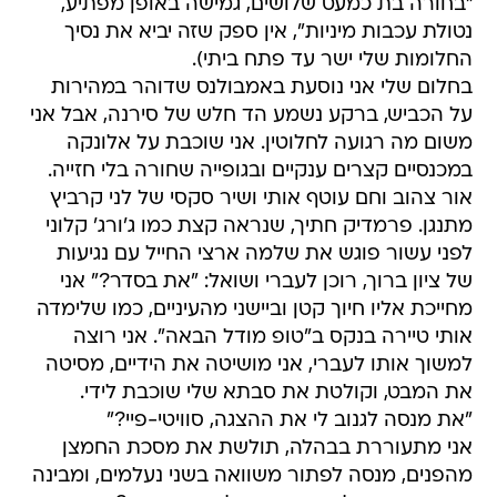
"בחורה בת כמעט שלושים, גמישה באופן מפתיע,
נטולת עכבות מיניות", אין ספק שזה יביא את נסיך
החלומות שלי ישר עד פתח ביתי).
בחלום שלי אני נוסעת באמבולנס שדוהר במהירות
על הכביש, ברקע נשמע הד חלש של סירנה, אבל אני
משום מה רגועה לחלוטין. אני שוכבת על אלונקה
במכנסיים קצרים ענקיים ובגופייה שחורה בלי חזייה.
אור צהוב וחם עוטף אותי ושיר סקסי של לני קרביץ
מתנגן. פרמדיק חתיך, שנראה קצת כמו ג'ורג' קלוני
לפני עשור פוגש את שלמה ארצי החייל עם נגיעות
של ציון ברוך, רוכן לעברי ושואל: "את בסדר?" אני
מחייכת אליו חיוך קטן וביישני מהעיניים, כמו שלימדה
אותי טיירה בנקס ב"טופ מודל הבאה". אני רוצה
למשוך אותו לעברי, אני מושיטה את הידיים, מסיטה
את המבט, וקולטת את סבתא שלי שוכבת לידי.
"את מנסה לגנוב לי את ההצגה, סוויטי-פיי?"
אני מתעוררת בבהלה, תולשת את מסכת החמצן
מהפנים, מנסה לפתור משוואה בשני נעלמים, ומבינה