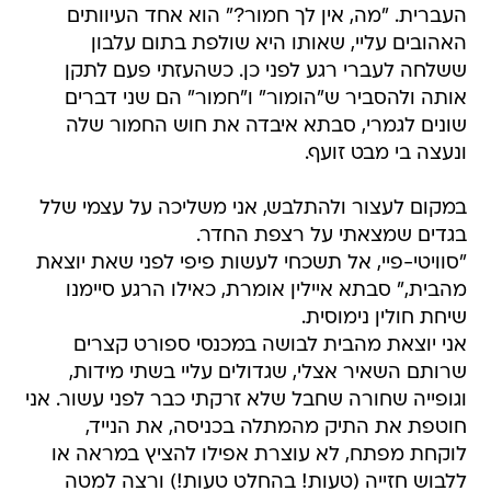
העברית. "מה, אין לך חמור?" הוא אחד העיוותים
האהובים עליי, שאותו היא שולפת בתום עלבון
ששלחה לעברי רגע לפני כן. כשהעזתי פעם לתקן
אותה ולהסביר ש"הומור" ו"חמור" הם שני דברים
שונים לגמרי, סבתא איבדה את חוש החמור שלה
ונעצה בי מבט זועף.
במקום לעצור ולהתלבש, אני משליכה על עצמי שלל
בגדים שמצאתי על רצפת החדר.
"סוויטי-פיי, אל תשכחי לעשות פיפי לפני שאת יוצאת
מהבית," סבתא איילין אומרת, כאילו הרגע סיימנו
שיחת חולין נימוסית.
אני יוצאת מהבית לבושה במכנסי ספורט קצרים
שרותם השאיר אצלי, שגדולים עליי בשתי מידות,
וגופייה שחורה שחבל שלא זרקתי כבר לפני עשור. אני
חוטפת את התיק מהמתלה בכניסה, את הנייד,
לוקחת מפתח, לא עוצרת אפילו להציץ במראה או
ללבוש חזייה (טעות! בהחלט טעות!) ורצה למטה