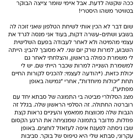
ככה שקשה לדעת. אבל איימי שומר צייצה הבוקר
בטוויטר משהו היסטרי!
שום דבר לא הכין אותי לשיחת הטלפון שאני זוכה לה
בשבע ושתים-עשרה דקות, בעוד אני מנסה לגרד את
עצמי מהמיטה ולא לאחר לעבודה בפעם השלישית
השבוע, למרות שרק יום שני. לא מסובך להבין: הייתה
לי משמרת כפולה בראשון, והצלחתי לאחר גם
למשמרת השנייה למרות שכבר הייתי שם. יש לי
יכולת כזאת. (*הודעה לעצמי: להכניס לקורות החיים
תחת "יכולות מיוחדות", אחרי "גמישה באופן
מפתיע").
מצג הסלולרי מביטה בי התמונה של סבתא יחד עם
רוברטה החתולה. זה הסלפי הראשון שלה. בגלל זה
הגבות שלה מכווצות ממאמץ והעיניים נראות קצת
פוזלות. מדובר בתמונה שמנציחה את הרגע הקסום
שבו ניסתה לפענח איפה לעזאזל לוחצים. באופן
עקרוני, סבתא שלי היא טיפוס של בוקר. סביבות