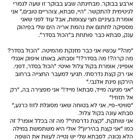
ארבע בבוקר. מבחינתה שבע בבוקר זו שעה לגמרי
לגיטימית להתקשר. "היי, סבתא, צוהריים טובים," אני
אומרת בעיניים חצי עצומות, אבל עוד לפני שאני
מספיקה לחתום את נהמת אריה הים שלי בפיהוק
ענק, סבתא כבר פותחת ב"הכול בסדר".
"מה?" עכשיו אני כבר מזנקת מהמיטה. "הכול בסדר?
מה קרה?! מה בסדר?!" וסבתא, באותו איפוק אנגלי
אופייני, אומרת בקול צלול ואיטי: "הכול בסדר, דפני.
אני רק קצת נדרסתי. תגיעי למעבר החצייה ברחוב
הירקון פינת אלנבי."
"אני מגיעה מייד, סבתא! מייד!" אני מפצירה בה, "רק
אל תזוזי!"
"סוויטי-פיי, אני לא בטוחה שאני מסוגלת לזוז כרגע,"
סבתא עונה בקול צלול.
אני שותקת. "קצת נדרסתי"? מה זה בכלל אומר? זה
כמו "אני קצת בהיריון"? אולי היא משתמשת במילה
הלא נכונה. לסבתא שלי יש נטייה לעוות את השפה