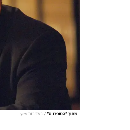
/
מתוך "הסופרנוס"
באדיבות yes