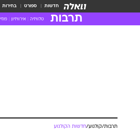
חדשות
ספורט
בחירות
תרבות
טלוויזיה
אירוויזיון
מוזי
חדשות הטלוויזיה
חדשו
ביקורת טלוויזיה
מוזי
צפייה ישירה
מוזי
טלוויזיה ישראלית
קשוב
טלוויזיה מחו"ל
קורד
סדרות מומלצות
קליפי
האח הגדול
הופע
תרבות
/
קולנוע
/
חדשות הקולנוע