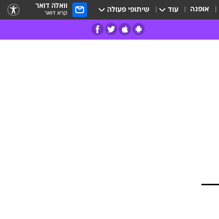
וואלה דואר
אופנה
עוד
שיתופי פעולה
קרא דואר
רים
פרות