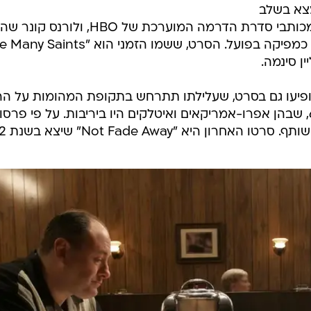
מצא בשלב
פיתוח על ידי דיוויד צ'ייס, יוצר ואחד מכותבי סדרת הדרמה המוערכת של HBO, ולורנס 
אחד מכותביה. ניקול למברט תשמש כמפיקה בפועל. הסרט, ששמו הזמני הוא "ts
פיעו גם בסרט, שעלילתו תתרחש בתקופת המהומות על ה
הגזעי בניוארק, ניו ג'רזי, בשנות ה-60, שבהן אפרו-אמריקאים ואיטלקים היו ביריבות. על פי פרס
 היא "Not Fade Away" שיצא בשנת 2012.