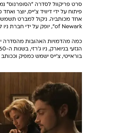
סרט פריקוול לסדרה "הסופרנוס" נ
of Newark", יופק על ידי חברת ניו ליין סינמה.
כמה מהדמויות האהובות מהסדרה יו
בוראייטי, צ'ייס ישמש כמפיק וככותב שותף. סרטו האחרון