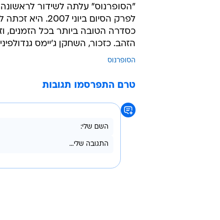
לפרק הסיום ביונ
הזהב. כזכור, השחקן ג'יימס גנדולפיני, ש
הסופרנוס
טרם התפרסמו תגובות