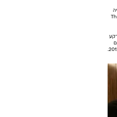
קונר שהיה
The Many Sain
רקע
ום