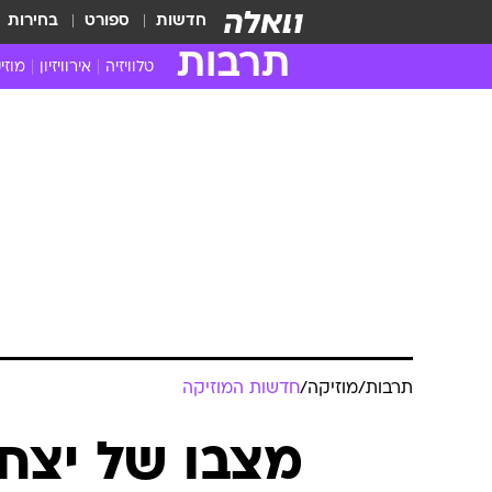
חדשות
ספורט
בחירות
תרבות
טלוויזיה
אירוויזיון
מוזי
חדשות הטלוויזיה
חדשו
ביקורת טלוויזיה
מוזי
צפייה ישירה
מוזי
טלוויזיה ישראלית
קשוב
טלוויזיה מחו"ל
קורד
סדרות מומלצות
קליפי
האח הגדול
הופע
תרבות
/
מוזיקה
/
חדשות המוזיקה
מצבו של יצחק