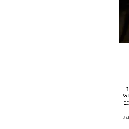
.
ך
אי
ההרכב
 סולו. בשנת