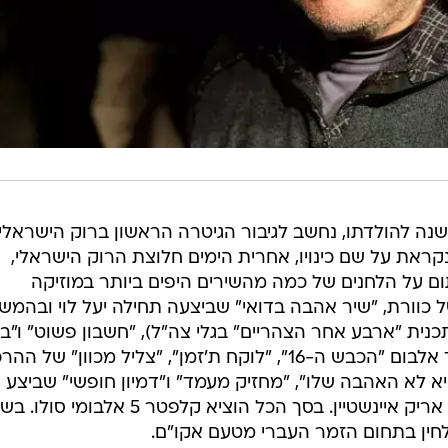
לפטר, שבשבת הקרובה ימלאו 68 שנה להולדתו, נחשב לגיבור הגיטרה הראשון ברוק הישראלי
קראת על שם כינויו, אחרית הימים חלוצת הרוק הישראלי,
תום על הלחנים של כמה מהשירים היפים ביותר במוזיקה
ל כוורת, "שיר אהבה בדואי" שביצעה תחילה יעל לוי ובהמש
כנית "ארבע אחר הצהריים" בגלי צה"ל), "חשבון פשוט" ו"בו
נישאר" של גידי גוב, "אני אוהב" מתוך אלבום "הכבש ה-16", "לוקח ת'זמן", "צליל מכוון" של 
היא לא האהבה שלו", "מחזיק מעמד" ו"דמיון חופשי" שביצע
בעצמו, ו"יושב על הגדר" ו"שביר" של אריק איינשטיין. בסך הכל הוציא קלפטר 5 אלבומי