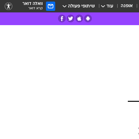
וואלה דואר
אופנה
עוד
שיתופי פעולה
קרא דואר
רים
פרות