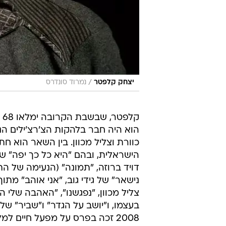
/
יצחק קלפטר
נמרוד סונדרס
ק
הוא היה חבר בלהקות הצ'רצ'ילים הנ
כוורת וצליל מכוון. בין השאר הוא ח
הישראלית, ובהם "היא כל כך יפה" ש
דויד ברוזה, "תמונה" (הנעימה של הת
צליל מכוון, "נפגשנו", "האהבה שלי 
2008 זכה בפרס על מפעל חיים למלחין בתחום הזמר העברי מטעם אקו"ם.