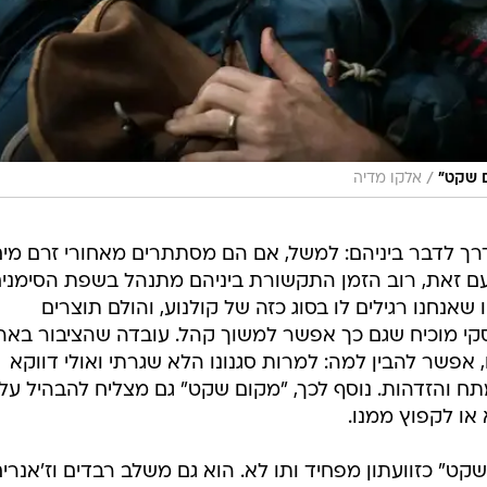
/
ם שקט"
אלקו מדיה
ך לדבר ביניהם: למשל, אם הם מסתתרים מאחורי זרם מים
ם זאת, רוב הזמן התקשורת ביניהם מתנהל בשפת הסימנים
אנחנו רגילים לו בסוג כזה של קולנוע, והולם תוצרים
נסקי מוכיח שגם כך אפשר למשוך קהל. עובדה שהציבור באר
, אפשר להבין למה: למרות סגנונו הלא שגרתי ואולי דווקא
מתח והזדהות. נוסף לכך, "מקום שקט" גם מצליח להבהיל על
או לקפוץ ממנו.
ט" כזוועתון מפחיד ותו לא. הוא גם משלב רבדים וז'אנרי