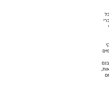
ל
רי
י
ים
בנם
ות,
ם