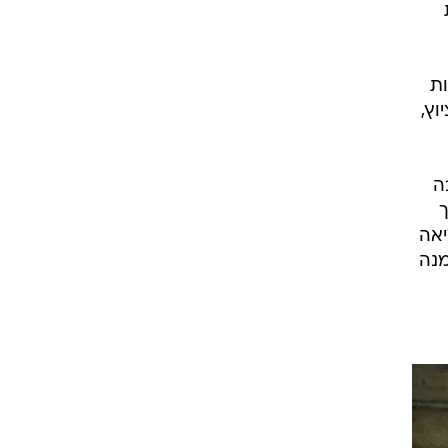
ת
וץ,
ה
ך
יאה
מנה