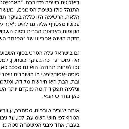
דיאלוגים בשפה מדוברת. "הארטיסט"
התנהל כולו בשפת הסימנים, "מעשה פ
הלאה. הרשימה הזו כללה בעיקר תוצ
עכשיו מצטרף אליה גם להיט ז'אנר מ
הקופות בארצות הברית בסוף השבוע ה
חזקה השנה אחרי זו של "הפנתר השחו
גם בישראל עלה הסרט בסוף השבוע 
היה מוכר עד כה בעיקר כשחקן, למש
זכו לפחות תהודה. הוא גם מככב כאן, 
פוסט-אפוקליפטי בו השורדים ניצודים
ובת. הבת היא חירשת מלידה, ומגלמת
וגילמה תפקיד דומה מוקדם יותר הש
כאן בחודש הבא.
אותם יצורים טורפים, מסתבר, עיוורים
הטרף לפי חוש השמיעה. לכן, על גיב
בעבר, אחד מבני המשפחה סטה מן הח