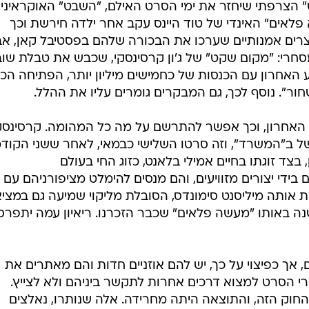
 הצרפתי שיחזר את ימי הסרט האילם, "השבט" האוקראיני
לאים" האינדי של טוד היינס עקב אחר ילדה חירשת וכך
רים אמנותיים שערכו את הבכורה שלהם בפסטיבל קאן, אב
סחרי: "מקום שקט" של ג'ון קרסינסקי, שכבש את טבלת שוב
אחרון עם הכנסות של כחמישים מיליון יותר, הפתיחה הכי
ר". נוסף לכך, גם המבקרים גומרים עליו את ההלל.
האחרון, וכך אפשר להתרשם על מה כל המהומה. קרסינסק
ל ב"המשרד", וזה סרטו השלישי כבמאי, לאחר ששני הקודמ
בצד זוגתו בחיים אמילי בלאנט, כזוג החי בעולם
 בידי יצורים מזוויעים, והם מנסים להימלט מציפורניהם עם 
 אותה מיליסנט סימונדס, הסובלת מליקוי שמיעה גם במציא
נה באותו "מעשה פלאים" שכבר הזכרנו. ריאיון עמה יתפרס
, אך כפיצוי על כך, יש להם אוזניים חדות והם מאתרים את
ורי הסרט למצוא דרכים אחרות לתקשר ביניהם ולא לצייץ.
וק הזה, והתוצאה היתה מחרידה. אלה שנותרו, נאלצים