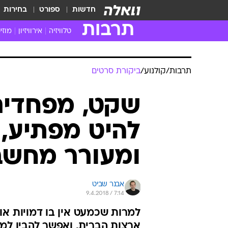
חדשות
ספורט
בחירות
תרבות
טלוויזיה
אירוויזיון
מוזי
חדשות הטלוויזיה
חדשו
ביקורת טלוויזיה
מוזי
תרבות
/
קולנוע
/
ביקורת סרטים
צפייה ישירה
מוזי
טלוויזיה ישראלית
קשוב
שקט, מפחדים
טלוויזיה מחו"ל
קורד
להיט מפתיע, 
סדרות מומלצות
קליפי
האח הגדול
הופע
ומעורר מחשב
אבנר שביט
9.4.2018 / 7:14
למרות שכמעט אין בו דמויות או
ארצות הברית, ואפשר להבין למ