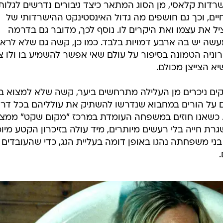
ישרדות קלאסי, מן הסוג המתאר כיצד גיבורים נדרשים לגלות
יים, וכך גם חושפים מה גדול האינסטינקט ההישרדותי של
יל את עצמו ואת היקרים לו. נוסף לכך, מדובר גם בדרמה
שה יש בה ארבע דמויות בלבד. כמו כן, קשה גם שלא לראו
רוניה הטמונה בסיפור על עולם שאי אפשר להשמיע בו ולו צי
א הצייצן מכולם.
ים ניכרים מן העלילה מתרחשים ביער, קשה שלא למצוא ב
ים על הורים במחבוא שנדרשו להשתיק את עולליהם בכל דר
 כשאנו חוזים במשפחה העומדת במרכז "מקום שקט" ממצ
רת חייה בלי רעשים מיותרים, מיד עולה בזיכרון הקטע מיו
ני משפחתה נהגו באופן דומה בעליית הגג, כדי שהעובדים