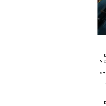
 או
צות
ם