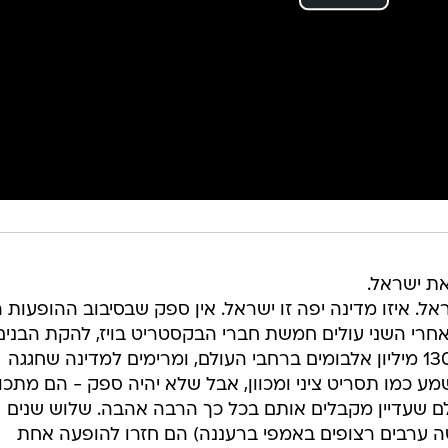
את ישראל.
ל. איזו מדינה יפה זו ישראל. אין ספק שבסיבוב ההופעות 
אחרי השני עולים חמשת חברי הבקסטריט בויז, להקת הבנים
המצליחה בהיסטוריה שמכרה מעל 130 מיליון אלבומים ברחבי העולם, ומרימים למדינה שחגגה
אולי נשמע כמו תסריט ציני ומכוון, אבל שלא יהיה ספק - הם מתכוו
לם שעדיין מקבלים אותם בכל כך הרבה אהבה. שלוש שנים
ה ערבים רצופים באמפי ברעננה) הם חזרו להופעה אחת