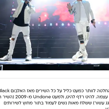
בחירת השירים המדויקת, ובעיקר ההחלטה לוותר כמעט כליל על כל השירים מאז
and Blue משנת 2000, הוכיחה את עצמה. להיט רדף להיט, ולמ
גג עשור) ששלח מאות נשים לעמוד בתור מחוץ לשירותים