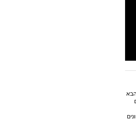
הבא
נים