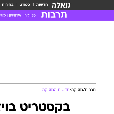
חדשות
ספורט
בחירות
תרבות
טלוויזיה
אירוויזיון
מוזי
חדשות הטלוויזיה
חדשו
ביקורת טלוויזיה
מוזי
צפייה ישירה
מוזי
טלוויזיה ישראלית
קשוב
טלוויזיה מחו"ל
קורד
סדרות מומלצות
קליפי
האח הגדול
הופע
תרבות
/
מוזיקה
/
חדשות המוזיקה
בקסטריט בויז