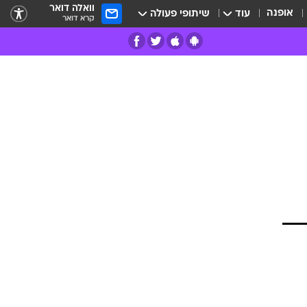
וואלה דואר
אופנה
עוד
שיתופי פעולה
קרא דואר
רים
פרות