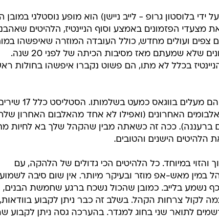
די בלוסטון גרופ - לייב ניישן) הוא מופע נוסטלגי במובן הכ
ת מצעדי הפזמונים באמצע וסוף הניינטיז, הלהיטים שאהבנו
 של היטמן ו-NOW פתאום צפים ועולים מחדש, כולל העובדה המוזרה שאיפשהו במו
שלכם מסתתרים מילות שירים לפזמונים שלא שמעתם מאז מסיבות הכיתה של לפני 20 שנה.
יינטיז בכלל לא מתו, הם פשוט נקברו איפשהו בחולות ראש
הלהקה ייבאה לישראל את המופע שהם מעלים בווגאס כמעט בשלמותו. הסטליסט כל
ם מארבעת האלבומים האחרונים (ואפילו לא אחד מהאלבום האחרון שלה
ים ברעננה). ככה זה כשאתה מבין שהקהל שלך בא לחיות מ
ת הלהיטים הישנים והטובים.
 והזוי במיוחד. כל הלהיטים הכי גדולים של הלהקה, עם
הל במין מאש-אפ מוזר ובעיקר מיותר. אין שום סיבה לשמוע
כף נשמע בלייב. כמובן שהכול נשכח ברגע שחמשת הבנים,
מה לקול צרחות הקהל. בשלב זה כבר ניתן לקבוע בוודאות,
רשמים לתואר שני בחוג למגדר. בהערכה גסה ניתן לקבוע שה