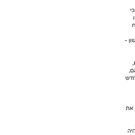
י
ח
ון -
ל 17 שירים,
ם,
חדש
 את
יה