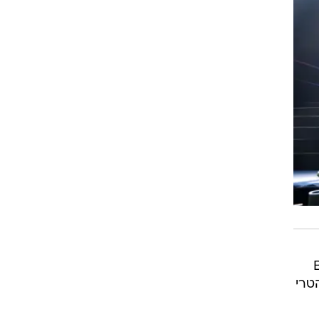
 האלבום Black
עט Undone מ-2009 (השיר הטרי