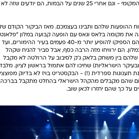
בראשון לציון ועשו אהבה עם הקהל המקומי - וגם אחרי 25 שנים על הבמות, הם יודעים ש
וח ההופעות שלהם ותבינו בעצמכם. מאז הביקור הקודם של
201, הלהקה מצאה את מקומה בלאס וגאס עם הופעה קבועה במלון "פלאנט
הוליווד". מאז תחילת השנה שעברה הם הספיקו להופיע יותר מ-40 פעמים בעיר ההימורים
 סיבוב 60 הופעות במלון. הם ירוויחו מזה הרבה כסף, אבל סביר להניח שקהל
להם בין משחק בלאק ג'ק לסיבוב על הרולטה לא מקבל
עיקר הישראליות) שחיכו להם אתמול בראשון לציון. מלבד
נת תענוגות ספרדית (!) - הבקסטריט בויז לא בדיוק מפוצצי
החם שהם מקבלים מהקהל הישראלי בהחלט מתקבל בברכה 
ם על כך שהם יחזרו לכאן שוב.