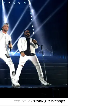
/
בקסטריט בויז, אתמול
אורית פניני