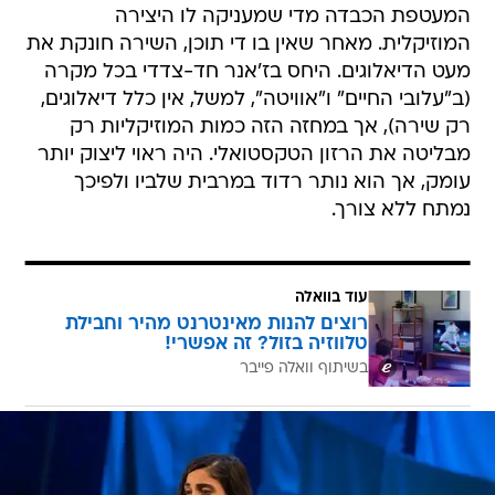
המעטפת הכבדה מדי שמעניקה לו היצירה
המוזיקלית. מאחר שאין בו די תוכן, השירה חונקת את
מעט הדיאלוגים. היחס בז'אנר חד-צדדי בכל מקרה
(ב"עלובי החיים" ו"אוויטה", למשל, אין כלל דיאלוגים,
רק שירה), אך במחזה הזה כמות המוזיקליות רק
מבליטה את הרזון הטקסטואלי. היה ראוי ליצוק יותר
עומק, אך הוא נותר רדוד במרבית שלביו ולפיכך
נמתח ללא צורך.
עוד בוואלה
רוצים להנות מאינטרנט מהיר וחבילת
טלווזיה בזול? זה אפשרי!
בשיתוף וואלה פייבר