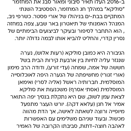
ב-2016 העלו תאיר סיבוני ומאור סבג את המחזמר
"סוליקא" במהלך חג המחזמר, הפסטיבל השנתי
המתקיים בבת-ים בניהולו של אורי פסטר. כשרפי ניב,
המנהל האמנותי של תיאטרון באר שבע, צפה במחזה
, הוא התחבר לסיפור ובעיקר לביצועים הבימתיים של
נסרין קדרי, והחליט להביא אותו לבמה גדולה יותר.
הגיבורה היא כמובן סוליקא (רעות אלוש), נערה
שנגזר עליה לחיות בין ארבעת קירות הבית בשל
חששה של אמה, שמחה (עדי זורע), ודודה הרב מימון
(אורי זגורי) מחשיפתה של הנערה היפה לאוכלוסייה
המוסלמית. חברותיה ראשל (אליה לסרי) ואימאן
המוסלמית (אסתי אסרף) משכנעות את סוליקא
לצאת עמן לשוק, שם היא נתקלת בנסיך יפה התואר
אמיר אל חנן (עלאא דקה). יורש העצר מתפעל
מיופייה ורוצה לשאתה לאישה, אך הדת מהווה
מכשול. ובעוד שניהם משלימים עם האפשרות
לאהבה חוצה-דתות, סביבתו הקרובה של האמיר