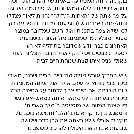
בוקר. ההדחה המפתיעה באמת של הערב התרחשה
דווקא בשעות הלילה המאוחרות, אז פורסמה הידיעה
על פרישתה של "האחות הגדולה" (רווית ליאור מנדל)
והחלפתה באח חדש (רועי עוז). מדובר בהפתעה רק
למי שלא צפה בתכנית ואולי חשב שמדובר במוצר
מעניין ומצליח. מי שמנמנם מול העונה בשבועות
האחרונים כבר יודע שמדובר בתחליף לא רע
לספירת כבשים ויכול רק לאחל הרבה הצלחה לעוז
שאולי יכניס איתו קצת שמחת חיים לבית.
שיא הפרק: אורלי מגלה מול דיירי הבית שבנה, מאורי,
ביקר בבית והוא זה שהביא לה את העוגה המנומרת
ליום הולדתה. אם הייתי צריך לכתוב על הסצנה הנ"ל
ביקורת בעיתון הייתי מתאר אותה כמאש-אפ רגשי
בין סצנת המוות של מופאסה ב"מלך האריות"
והמפגש בין מרקו ואימו ב"הלב" (חמישה כוכבים).
תקציר: אורלי שלא ראתה את הבן כבר שלושה
שבועות איבדה את היכולת להרכיב משפטים