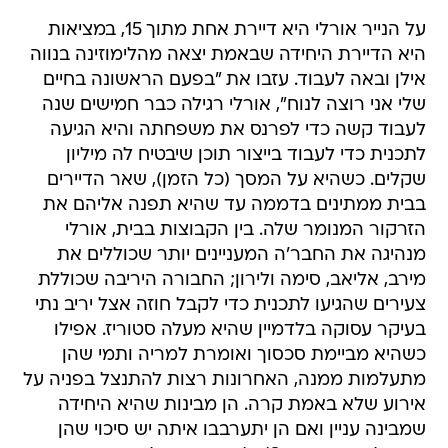
על הנייר אורלי היא דיירת אחת מתוך 15, במציאות
היא הדיירת היחידה שבאמת יצאה מהלימוזינה בנווה
אילן ובאה לעבוד. עזבו את "בפעם הראשונה בחיים
שלי אני רוצה לנוח", אורלי רגילה כבר חמישים שנה
לעבוד קשה כדי לפרנס את משפחתה והיא הגיעה
לתכנית כדי לעבוד בייצור תוכן שיבטיח לה מיליון
שקלים. כשהיא על המסך (כל הזמן), שאר הדיירים
בבית ממתינים בדממה עד שהיא תפנה אליהם את
הזרקור המנומר שלה. בין הקבוצות בבית, אורלי
מנהיגה את החבר'ה המעניינים יותר שכוללים את
מירב, אליאב, סימה ולירון; החבורה היריבה שכוללת
צעירים שהגיעו לתכנית כדי לקבל חוזה אצל יריב נתי
בעיקר עסוקה בלדמיין שהיא מעלה סטוריז. אפילו
כשהיא מביימת סכסוך ואומרת למריה ותמי שהן
מתעלמות ממנה, האחרונות רצות להתנצל בפניה על
אירוע שלא באמת קרה. הן מבינות שהיא היחידה
שמבינה עניין ואם הן יתערבבו איתה יש סיכוי שהן