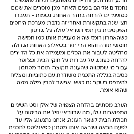
הרגע הזה הגיע והדיירים מופתעים לגלות שאנשים
נחמדים אליהם בפנים ולאחר מכן מוסרים את שמם
כמועמדים להדחה בחדר האחות. נשמות - תעבדו
חצי שנה בתקשורת ואחרי זה נדבר; מערכת היחסים
הפיקטיבית בין תמי וישראל עולה על שרטון
כשהאחרון רומז שהיא מעניינת אותו כמו חמישה
חומשי תורה והוא הרי חזר בשאלה; האחות הגדולה
מחליטה לשבור את הכלים ומעמידה את כל הדיירים
להדחה כעונש על עבירות על חוקי הבית וכצ'ופר
עבור מי שמקווה שהעונה תקוצר; תומר מסתמן
כסיבה בגללה התכנית משודרת עם כתוביות ומצליח
להיתפס בשקר גם כשאי אפשר להבין מילה ממה
שהוא אומר.
הערב מסתיים בהדחה הצפויה של אילן וסט השיניים
המפוארות שלו, מה שבוודאי יוזיל את הביטוח על
תכולת הבית לשאר העונה. אנחנו נתגעגע אליו עד
לפעם הבאה שנראה אותו מסתנן כפאנליסט לתכנית