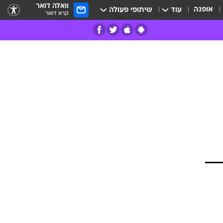
וואלה דואר
אופנה
עוד
שיתופי פעולה
קרא דואר
רים
פרות