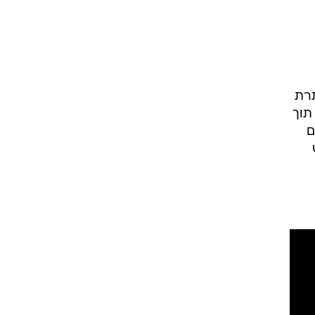
הכותרת
תוך
ם