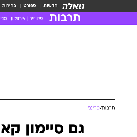
חדשות
ספורט
בחירות
תרבות
טלוויזיה
אירוויזיון
מוזי
חדשות הטלוויזיה
חדשו
ביקורת טלוויזיה
מוזי
צפייה ישירה
מוזי
טלוויזיה ישראלית
קשוב
טלוויזיה מחו"ל
קורד
סדרות מומלצות
קליפי
האח הגדול
הופע
תרבות
/
פרינג'
גם סיימון קאו