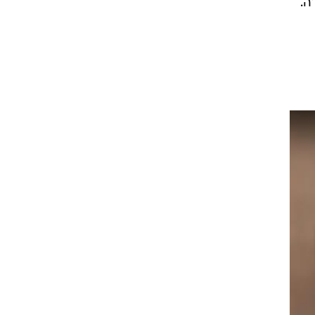
בו.
גל
גוד
יק
ה.