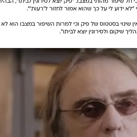
וב הוא הגיע לאחר אשפוז של קצת יותר משבוע בווינה, לשם
 אירוע מוחי והמטוס נאלץ לנחות בבירה האוסטרית. מצבו
שכן משפחתו מסרבת לשתף פעולה עם התקשורת ולעדכן במצ
 מדבר עם סביבתו.
ות באשר למצבו הרפואי של פיק. בשבוע שעבר, עם הופעת 
במצבו, סיפר מנהל יחסי הציבור של פיק, שיר פינטו, כי בני
ימים הקרובים לביתו". במקביל מסרה דוברת "רעות" כי פ
חל שיפור מהותי במצבו. "פיק יוצא לסירוגין לביתו", הבהיר
"לא ידוע לי על כך שהוא אמור לחזור ל'רעות'".
ן שינוי בסטטוס של פיק וכי למרות השיפור במצבו הוא לא
יך שיקום ולסירוגין יוצא לביתו".