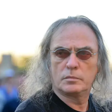
זר הביתה
י חולים באוסטריה ובארץ, צביקה פיק יצא היום
 בת"א בחזרה הביתה. היום מקורבו אמר לוואלה!
ל"רעות". דוברת "רעות" מבהירה שלא שוחרר: "הוא י