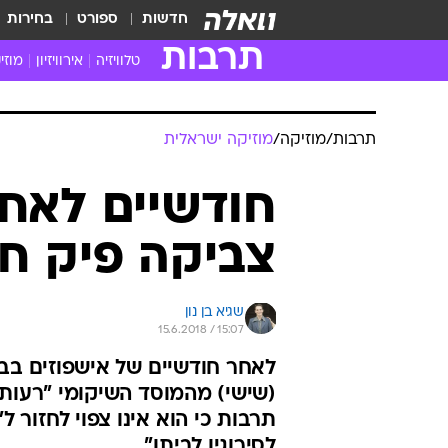
חדשות
ספורט
בחירות
תרבות
טלוויזיה
אירוויזיון
מוזי
חדשות הטלוויזיה
חדשו
ביקורת טלוויזיה
מוזי
צפייה ישירה
מוזי
טלוויזיה ישראלית
קשוב
טלוויזיה מחו"ל
קורד
סדרות מומלצות
קליפי
האח הגדול
הופע
תרבות
/
מוזיקה
/
מוזיקה ישראלית
חודשיים לאחר