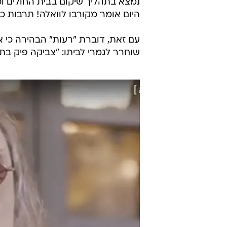
אביב, שם עובד בנו הרופא. אל איכיל
הגיע כשבמהלך טיסה עבר ככל הנראה
הרפואי של פיק עדיין לוט בערפל, 
עם זאת, לוואלה! תרבות נודע כי הוא
במהלך תקופת אישפוזו, נפוצו שמוע
נוסף של שמועות על הידרדרות כביכול 
לשמועות "הוא צפוי להשתחרר משם ב
נמצא בתהליך שיקום בבית החולים וכי 
היום אומר מקורבו לוואלה! תרבות כי 
עם זאת, דוברת "רעות" הבהירה כי אי
שוחרר לגמרי לביתו: "צביקה פיק בתהל