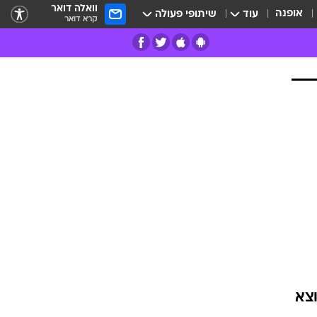
וואלה דואר
אופנה
עוד
שיתופי פעולה
קרא דואר
רים
פרות