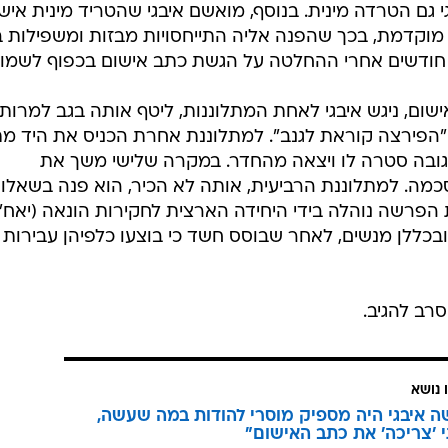
 גם הטרדה מינית. בנוסף, מואשם איבגי שהטריד מינית איש
 מוקדמת, בכך שהפנה אליה התייחסויות מבזות ומשפילות 
 חודשים אחרי ההחלטה על הגשת כתב אישום בכפוף לשמוע
ם, ניגש איבגי לאחת המתלוננות, ליטף אותה בגב למרות
"הפירצה קוראת לגנב". למתלוננת אחרת הכניס את היד מ
בה סטרה לו ויצאה מהחדר. במקרה שלישי משך את
הסכמה. למתלוננת הרביעית, אותה לא הכיר, הוא פנה בשאלו
הפרשה נוהלה בידי היחידה הארצית לחקירות הונאה (יאח"ה
בכללן מנשים, לאחר שבוסס חשד כי בוצעו כלפיהן עבירות מ
סרב להגיב.
 נושא
 איבגי היה מספיק מוסרי להודות במה שעשה,
י 'צריכה' את כתב האישום"