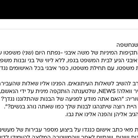
 שנחשפה
רדות והתקיפות המיניות של משה איבגי -נפתח היום (שני) משפטו 
גי הגיע לבית המשפט בגפו, ללא ליווי של בני ובנות משפח
 משפטו. עם תחילת משפטו, כפר איבגי בכל האישומים נגדו
סירב להשיב לשאלות העיתונאים. הפנינו אליו שאלות שהעביר
דרכנו אחת העדות המרכזיות בתחקיר וואלה! NEWS, שלטענתה הותקפה מינית על ידי הנאשם,
וריה: "האם אתה מודע לפגיעה של הבנות שהתלוננו נגדך?
יית רוצה שיתנהגו לבנות שלך כמו שאתה נוהג בנשים?".
 אליהן והפנה אלינו את גבו.
 מאי כתב אישום כנגדו על ביצוע מספר עבירות של מעשים
נות שונות, שנתיים לאחר שהמשטרה המליצה להעמידו לדין