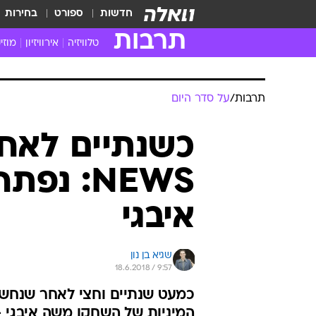
חדשות
ספורט
בחירות
תרבות
טלוויזיה
אירוויזיון
מוזי
חדשות הטלוויזיה
חדשו
ביקורת טלוויזיה
מוזי
תרבות
/
על סדר היום
צפייה ישירה
מוזי
טלוויזיה ישראלית
קשוב
כשנתיים לאחר
טלוויזיה מחו"ל
קורד
NEWS: 
סדרות מומלצות
קליפי
האח הגדול
הופע
איבגי
שגיא בן נון
18.6.2018 / 9:57
המיניות של השחקן משה איבגי 