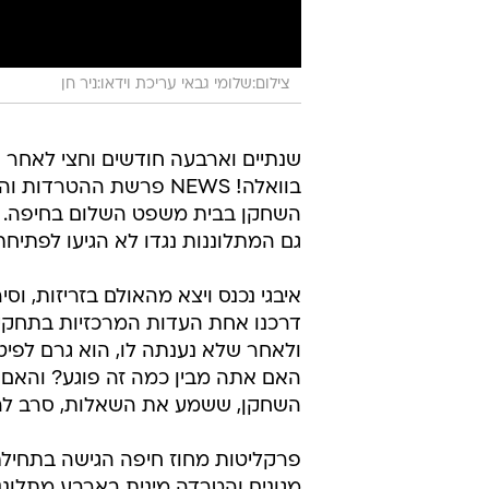
צילום:שלומי גבאי עריכת וידאו:ניר חן
שנתיים וארבעה חודשים וחצי לאחר
בוואלה! NEWS פרשת ההט
השחקן בבית משפט השלום בחיפה. איב
גם המתלוננות נגדו לא הגיעו לפתיחת
איבגי נכנס ויצא מהאולם בזריזות, ו
ולאחר שלא נענתה לו, הוא גרם לפיט
האם אתה מבין כמה זה פוגע? והאם ה
השחקן, ששמע את השאלות, סרב להגיב
פרקליטות מחוז חיפה הגישה בתחילת
מגונים והטרדה מינית בארבע מתלונ