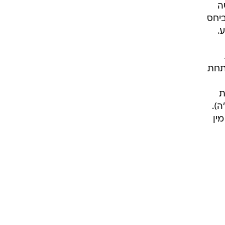
ה
ביחס
.
תחת
ת
).
ין