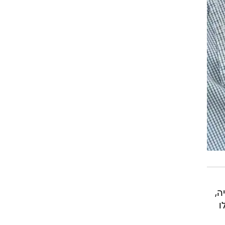
זיה,
ו