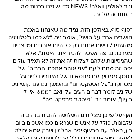
וניב לאולפן וואלה! NEWS כדי שיגידו בכנות מה
דעתם זה על זה.
"סוף סוף, באולפן הזה, נגיד מה שאנחנו באמת
חושבים אחד על השני", אומר ניב. "לא כמו ב'טלוויזיה
מהעתיד', ששם אנחנו רק כל היום אוהבים ומייצרים
מערכונים. פה אפשר להגיד את האמת". אלא
שהניסיונות שלהם לצלות זה את זה לא תמיד עולים
יפה. זה מתחיל עם "אני אוהב אתכם, חבר'ה" של
ויסמן, ממשיך עם מחמאות של האחרים לניב על
משחקו ב"על הספקטרום" ובהמשך גם עם קושי ניכר
של ניב לומר דברים רעים על יואב. "ממש אין לי
רעיון", אומר ניב. "מיסטר פרפקט פה".
ואף על פי כן מצליחים השלושה להטיח בזה בזה
עלבונות, כולל על אנשים שנראים כמו אשכים ביום
רע, כאלה עם פרצוף יפה אבל זין שרק אמא יכולה
לאהוב, מיץ אידיוטים ושלל הרגלי שתייה וכן הלאה.