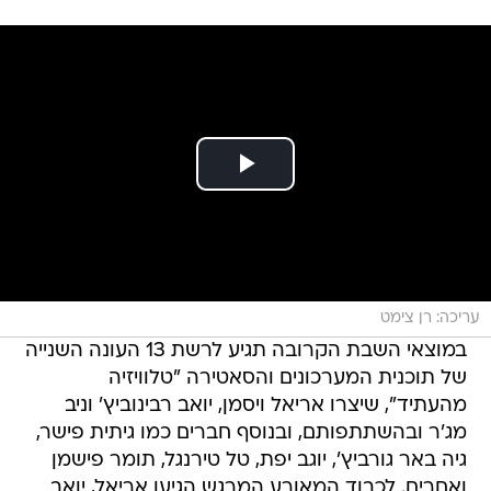
עריכה: רן צימט
במוצאי השבת הקרובה תגיע לרשת 13 העונה השנייה
של תוכנית המערכונים והסאטירה "טלוויזיה
מהעתיד", שיצרו אריאל ויסמן, יואב רבינוביץ' וניב
מג'ר ובהשתתפותם, ובנוסף חברים כמו גיתית פישר,
גיה באר גורביץ', יוגב יפת, טל טירנגל, תומר פישמן
ואחרים. לכבוד המאורע המרגש הגיעו אריאל, יואב