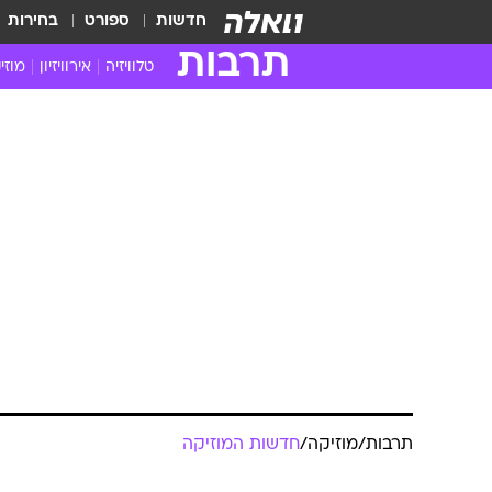
חדשות
ספורט
בחירות
תרבות
טלוויזיה
אירוויזיון
מוזי
חדשות הטלוויזיה
חדשו
ביקורת טלוויזיה
מוזי
צפייה ישירה
מוזי
טלוויזיה ישראלית
קשוב
טלוויזיה מחו"ל
קורד
סדרות מומלצות
קליפי
האח הגדול
הופע
תרבות
/
מוזיקה
/
חדשות המוזיקה