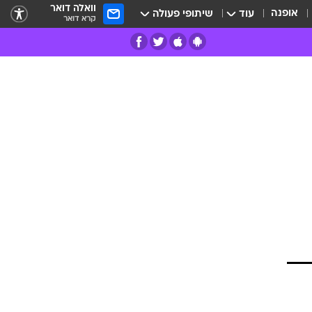
וואלה דואר
אופנה
עוד
שיתופי פעולה
קרא דואר
רים
פרות