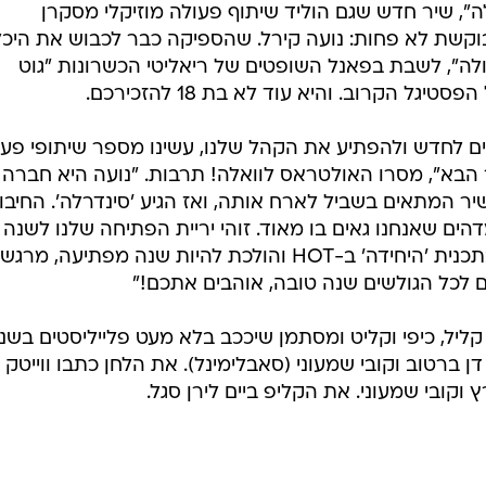
ה", שיר חדש שגם הוליד שיתוף פעולה מוזיקלי מסקרן
קשת לא פחות: נועה קירל. שהספיקה כבר לכבוש את היכל
לה", לשבת בפאנל השופטים של ריאליטי הכשרונות "גוט
 הקרוב. והיא עוד לא בת 18 להזכירכם.
ים לחדש ולהפתיע את הקהל שלנו, עשינו מספר שיתופי פעו
בא", מסרו האולטראס לוואלה! תרבות. "נועה היא חברה
יר המתאים בשביל לארח אותה, ואז הגיע 'סינדרלה'. החיבו
דהים שאנחנו גאים בו מאוד. זוהי יריית הפתיחה שלנו לשנה
החדשה יחד עם ההשתתפות שלנו בתכנית 'היחידה' ב-HOT והולכת להיות שנה מפתיעה, מר
 לכל הגולשים שנה טובה, אוהבים אתכם!"
קליל, כיפי וקליט ומסתמן שיככב בלא מעט פלייליסטים בשנ
 ברטוב וקובי שמעוני (סאבלימינל). את הלחן כתבו ווייטק
ץ וקובי שמעוני. את הקליפ ביים לירן סגל.