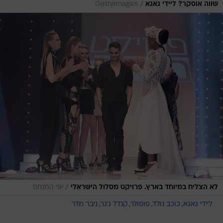
/
שווה אוסקר? ליידי גאגא
GettyImages
/
לא הצליח במיוחד בארץ. פרויקט מסלול הישראלי
יוני המנחם
ליידי גאגא
כוכב נולד
פופולר
קנדל ג'נר
ניבר מדר