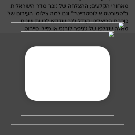
מאחורי הקלעים; ההצלחה של ניבר מדר הישראלית
ב"ספורטס אילוסטרייטד" וגם למה צילומי העירום של
כוכבת הריאליטי קנדל ג'נר שדלפו לרשת שונים
מאלה שדלפו של ג'ניפר לורנס או מיילי סיירוס.