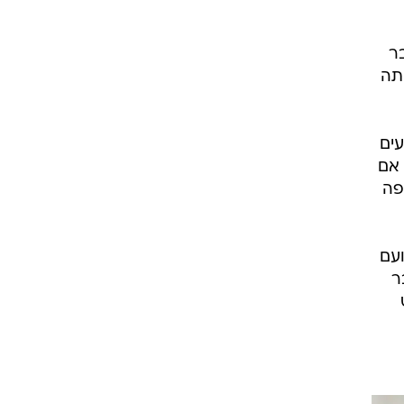
ר
תה
עים
 אם
פה
ועם
ר