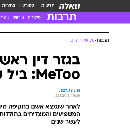
חדשות
ספורט
בחירות
תרבות
טלוויזיה
אירוויזיון
מוזי
חדשות הטלוויזיה
חדשו
ביקורת טלוויזיה
מוזי
תרבות
/
על סדר היום
צפייה ישירה
מוזי
טלוויזיה ישראלית
קשוב
בגזר דין ראשו
טלוויזיה מחו"ל
קורד
MeToo: ביל קוסבי נשלח למאסר
סדרות מומלצות
קליפי
האח הגדול
הופע
וואלה תרבות
25.9.2018 / 18:16
לאחר שנמצא אשם בתקיפה מינית
המשפיעים והמצליחים בתולדות 
לעשר שנים