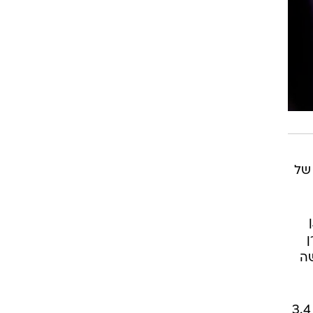
של
ן
שה
במשפט זה הובאו גם כמה עדויות חדשות, ובהן העובדה שקוסבי שילם בעבר לקונסטד סכום של 3.4