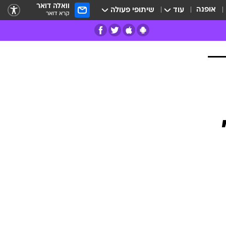
וואלה דואר
אופנה
עוד
שיתופי פעולה
קרא דואר
רים
פרות