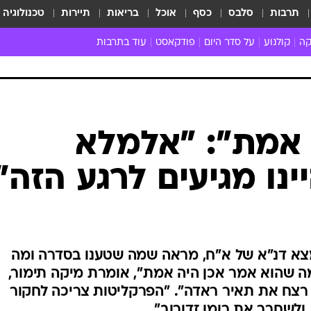
תרבות
סלבס
כסף
אוכל
בריאות
תיירות
טכנולוגיה
קה
קולנוע
על סדר היום
פודקאסט
עוד בתרבות
ת המוזיקה
מדיה
ביקורת סרטים
ספרות
ביקורת ספ
קה ישראלית
חדשות הקולנוע
במה
תיאטרון
חדשות הס
קה לועזית
טריילרים
אמנות
פרק ראשון
 מאוד
פרינג'
 אמת": "אלמלא
רוי
הופעות חיות
נו מגיעים לרגע הזה"
ם וסינגלים
חמש המלצות - ואזהרה
ות חיות
כל הכתבות
30 שנה לחברים
כתבו לנו
צא דנ"א של א"ח, מראה שמה שטענו בסדרה ומה
 שהוא אמר אכן היה אמת", אומרת מיקה תימור,
 רצח את תאיר ראדה". "הפרקליטות צריכה לחקור
לשחרר את רומן זדורוב"