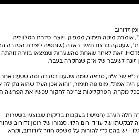
ן זדורוב
 אומרת מיקה תימור, ממפיקי ויוצרי סדרת הטלוויזיה
", שעסקה ברצח תאיר ראדה (שותפיה ליצירת הסדרה הם
יותם גנדלמן וארי פינס) ששודרה ב-HOT8. זאת לאחר שאחת מהשערות שנמצאו בזירה זוהתה
ן זוגה לשעבר של א"ק שנחקרה בעבר.
דנ"א של א"ח, מראה שמה שטענו בסדרה ומה שטענו אחרי
יה אמת", מוסיפה תימור, "והוא אכן העיד שהוא נתן לה 
 בכל מקרה, הפרקליטות צריכה לחקור עכשיו את הפרשה ה
 חלה הערב (חמישי) בעקבות בדיקות שבוצעו בשערות
לבקשתו של עו"ד ירום הלוי, סנגורו של רומן זדורוב שהו
ו - יש בהם כדי להורות על משפט חוזר לזדורוב, וקרא