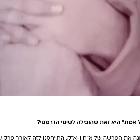
מת" היא זאת שהובילה לשינוי הדרמטי?
נה את הפרשה של א"ח ו-א"ק, התייחסנו לזה לאורך פרק ש