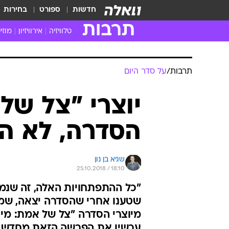
חדשות
ספורט
בחירות
תרבות
טלוויזיה
אירוויזיון
מוזי
חדשות הטלוויזיה
חדשו
ביקורת טלוויזיה
מוזי
תרבות
/
על סדר היום
צפייה ישירה
מוזי
טלוויזיה ישראלית
קשוב
יוצרי "צל של
טלוויזיה מחו"ל
קורד
הסדרה, לא היי
סדרות מומלצות
קליפי
האח הגדול
הופע
שגיא בן נון
25.10.2018 / 18:10
"כל ההתפתחויות האלה, זה שנמ
שטענו אחרי שהסדרה יצאה, שמה
מיוצרי הסדרה "צל של אמת: מי
עכשיו את הפרשה הזאת מחדש, ו