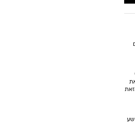
את
זאת
רשע