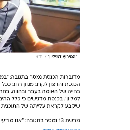
/
"המירוץ למיליון"
יח"צ