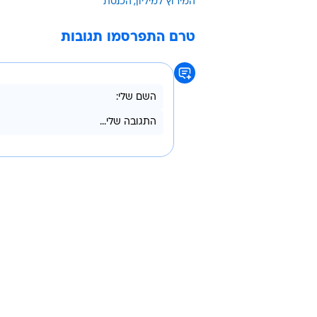
מדוברות הכנסת נמסר בתגובה: "במסג
הכנסת והרצון לקרב מגוון רחב ככל 
בחייה של האומה בעבר ובהווה, בחר
למליון'. בכנסת מדגישים כי כלל ההיב
שיקבע לקראת עלייתה של התוכנית לא
מרשת 13 נמסר בתגובה: "אנו מודעים לעניין הרב סביב העונה הבאה של 'המירוץ למיליון'".
המירוץ למיליון
הכנסת
טרם התפרסמו תגובות