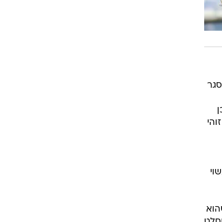
כנסת נסגר
ן