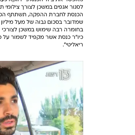
התאפשרה רק מכניסה אחת ספציפית. ב
התחנה הראשונה של משתתפי העונה
לפי פרסום של נתי טוקר ב"הארץ", 
שבמסגרתה הכנסת תשתתף במימון הפ
להגיע לכ-1.7 מיליון שקלים. לפי הערכות אחרות, מדובר בסכום נמוך מזה.
יו"ר מרצ תמר זנדברג מתחה ביקורת
מאפשר את ביזוי הכנסת: "דווקא כע
לסגור אגפים במשכן לצורך צילומי ת
הכנסת לחברת ההפקה, תשתתף הכנס
שמדובר בסכום גבוה של מעל מיליון
בחומרה רבה שימוש במשכן לצורכי תכנ
כיו"ר כנסת אשר מקפיד לשמור על 
ריאליטי".