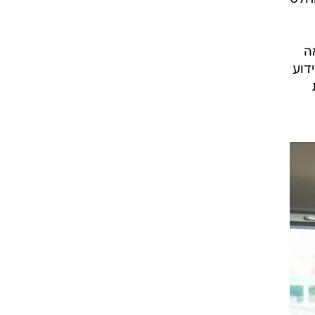
והי
וי
הוא
חלט
ה
דוע