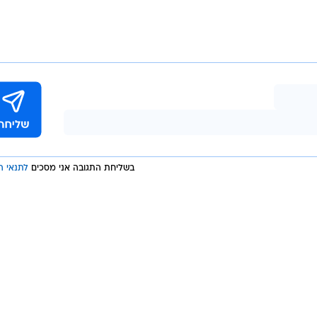
רת האירועים החגיגיים לציון שבעים שנים להיווסדה של
האפשר של אוכלוסיות וגילאים לפעילותה, ערכיה ומרכזיותה
ה הכנסת להשתלב יצירתית בעונה החדשה של תוכנית 'המי
טים הכספיים מצויים עדיין בהליכי בחינה וכל נושא התשלום
וויר יפורסם ציבורית כמקובל".