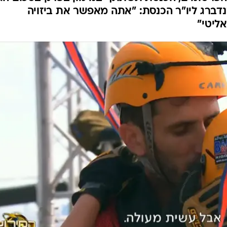
לצילומי "המירוץ
ם בגלל צילומי הריאליטי "המירוץ למיליון"
הפרסומים, הכנסת תשתתף במימון בפרק בסכום הג
זנדברג ליו"ר הכנסת: "אתה מאפשר את ביזויה
ליטי"