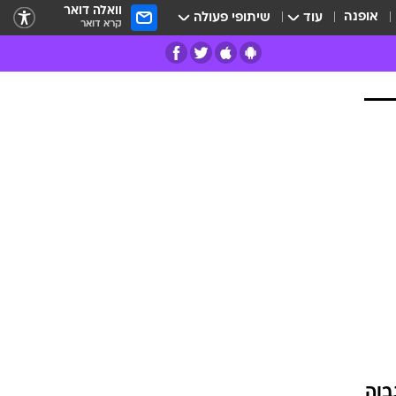
וואלה דואר
אופנה
עוד
שיתופי פעולה
קרא דואר
רים
פרות