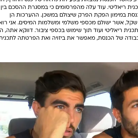
נוסף נתלו דגלים של "המירוץ למיליון" וההערכות הן כי ז
 במסגרת פרק ההזנקה.
הצילומים הם חלק מהסכם בין הכנסת לחברת ההפקה,
קת הפרק שמצולם בכנסת. לפי הפרסום, שווי העסקה עש
 על הצילומים ועל ההסכם המסתמן וכתבה ליו"ר הכנסת ש
ת, כאשר הכנסת נמצאת בפעילות מלאה של כנס החורף, הו
כנית ריאליטי. עוד עלה מהפרסומים כי במסגרת ההסכם בין
ת במימון הפקת הפרק שיצולם במשכן. ההערכות הן
 שקל, אשר ישולם מכספי משלמי ומשלמות המיסים. אני רוא
ית ריאליטי ועוד תוך שימוש בכספי ציבור. דווקא אתה, הי
כבודה של הכנסת, מאפשר את ביזויה ואת הפרטתה לתכנית