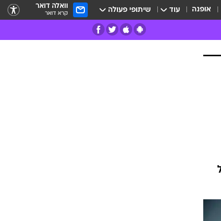
וואלה דואר
אופנה
עוד
שיתופי פעולה
קרא דואר
רים
פרות