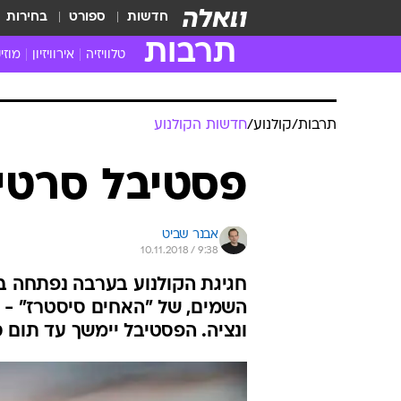
חדשות
ספורט
בחירות
תרבות
טלוויזיה
אירוויזיון
מוזי
חדשות הטלוויזיה
חדשו
ביקורת טלוויזיה
מוזי
צפייה ישירה
מוזי
טלוויזיה ישראלית
קשוב
טלוויזיה מחו"ל
קורד
סדרות מומלצות
קליפי
האח הגדול
הופע
תרבות
/
קולנוע
/
חדשות הקולנוע
פסטיבל סרטי