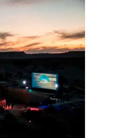
אבנר שביט
10.11.2018 / 9:38
חגיגת הקולנוע בערבה נפתחה ב
השמים, של "האחים סיסטרז" - 
ונציה. הפסטיבל יימשך עד תום 