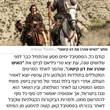
/
מתוך "האיש שהרג את דון קישוט"
פסטיבל אוטופיה
קודם כל, הפסטיבל יסיים מסע שהתחיל כבר לפני
שלושים שנה, עת יצא טרי גיליאם לביים את
"האיש
שהרג את דון קישו
ט", שהפך לאחד הסרטים
המקוללים בתולדות הקולנוע ורק עכשיו יוצא לאוויר
העולם, אחרי רצף בלתי נגמר של מרעין בישין. מפחי
הנפש המשיכו גם לאחר השלמתו, ובין השאר הוא
נגנז בישראל, אך אוטופיה יאפשר לנו סוף כל סוף
להתרשם ממנו, ולמרות הביקורות הקטלניות שקיבל
לאחר בכורתו בפסטיבל קאן, קשה להימנע מן הפיתוי