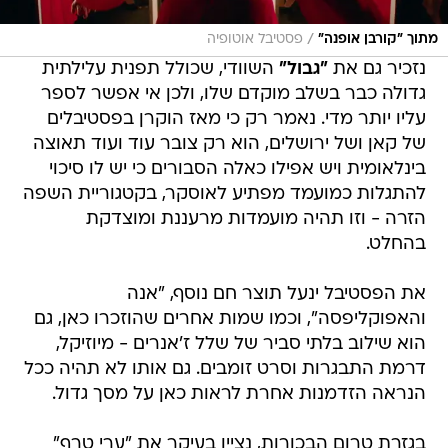
/
מתוך "קורבן אופנה"
פסטיבל אוטופיה
נזכיר גם את
"גבול"
השוודי, שכולל תפנית עלילתית
גדולה כבר בשלב מוקדם שלו, ולכן אי אפשר לספר
עליו יותר מדי. נאמר רק כי מאז הוקרן בפסטיבלים
של קאן ושל ירושלים, הוא רק צובר עוד ועוד תאוצה
בינלאומית ויש אפילו כאלה הסבורים כי יש לו סיכוי
להתגלות כמועמד מפתיע לאוסקר, בקטגוריית השפה
הזרה - וזו תהיה מועמדות מרעננת ומוצדקת
בהחלט.
את הפסטיבל ינעל תוצר חם נוסף, "אנה
והאפוקליפסה", וכמו שמות אחרים שהוזכרו כאן, גם
הוא שילוב בלתי סביר של שלל ז'אנרים - מיוזיקל,
דרמת התבגרות וסרט זומבים. גם אותו לא תהיה ככל
הנראה הזדמנות אחרת לראות כאן על מסך גדול.
בגזרת טרום הבכורות, נציין בעיקר את "ערי טרף"