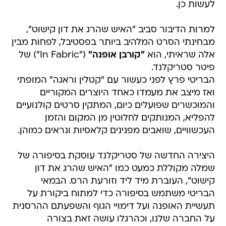
לעשות כן.
למרות הדיבור סביב "האיש שהרג את דון קישוט",
מבחינתי הסרט המלהיב ביותר בפסטיבל, לפחות מבין
אלה שראיתי, הוא
"קורבן אופנה"
("In Fabric") של
פיטר סטריקלנד.
הבריטי פרץ לפני כעשור עם "קטלין וראגה" המופתי
ואז מיצב את מעמדו כאחד היוצרים המקוריים
והמוכשרים שפועלים כיום, המתקין סרטים קולנועיים
להפליא, המנותקים לחלוטין מן המקום והזמן
העכשוויים, שואבים מפנינים קלאסיות ונראים כמוהן.
היצירה החדשה של סטריקלנד עוסקת בסיפורה של
שמלה מקוללת כמעט כמו "האיש שהרג את דון
קישוט", העוברת מיד ליד וזורעת הרס. הבמאי
הבריטי משתמש בסיפורה כדי למתוח ביקורת על
תעשיית האופנה ועל דימויי הגוף והשפעתם ההרסנית
על החברה שלנו, וכהרגלו עושה זאת בצורה