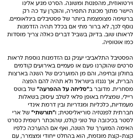
וירטואוזית, מהפנטת ומשונה. הסרט מגיע אלינו
היישר מתוך מכונת התפירה, והוקרן עד כה רק
ברשימה מצומצמת ביותר של פסטיבלים בינלאומיים.
נוסף לכך, לא ברור מתי אם בכלל תהיה הזדמנות
לראותו שוב. בדיוק בשביל דברים כאלה צריך מוסדות
כמו אוטופיה.
הפסטיבל התלאביבי יעניק גם הזדמנות נוספת לראות
סרטים שהוקרנו פעם או פעמיים באירועים קודמים
בחולון ובחיפה, והם מן המוערכים של השנה בארצות
הברית, אך נגנזו בישראל ולא תהיה להם הפצה
מסחרית. מדובר ב
"סליחה על ההפרעה"
של בוטס
ריילי, שמצליח באופן פלאי לשלב עיסוק בשאלות
מעמדיות, כלכליות ומגדריות ובין דרמת אינדי
חברתית לפנטזיה סוריאליסטית; ו
"תורשתי"
של ארי
לסטר בכיכובה של טוני קולט, שהוכתר רשמית כסרט
האימה המוערך של השנה, ואף אם ההערכה כלפיו
קצת-קצת מוגזמת, הוא בהחלט ייחודי ומצמרר, עם